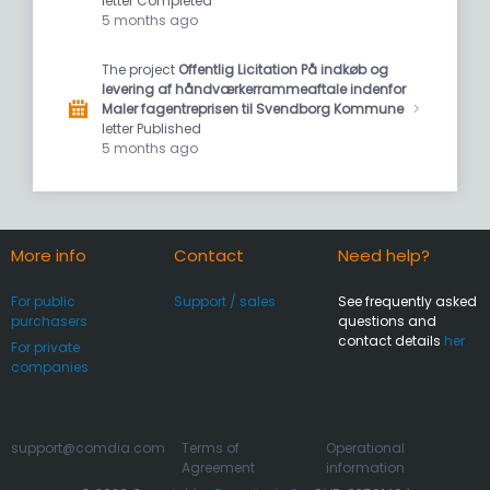
letter Completed
5 months ago
The project
Offentlig Licitation På indkøb og
levering af håndværkerrammeaftale indenfor
Maler fagentreprisen til Svendborg Kommune
letter Published
5 months ago
More info
Contact
Need help?
For public
Support / sales
See frequently asked
purchasers
questions and
contact details
her
For private
companies
support@comdia.com
Terms of
Operational
Agreement
information