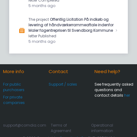
letter Completed
5 months ago
The project
Offentlig Licitation På indkøb og
levering af håndværkerrammeaftale indenfor
Maler fagentreprisen til Svendborg Kommune
letter Published
5 months ago
More info
Contact
Need help?
For public
Support / sales
See frequently asked
purchasers
questions and
contact details
her
For private
companies
support@comdia.com
Terms of
Operational
Agreement
information