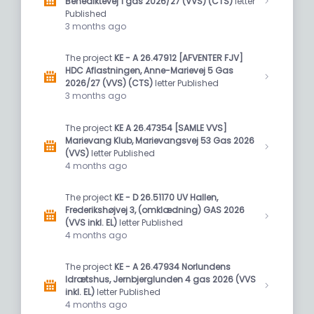
Benediktevej 1 gas 2026/27 (VVS) (CTS)
letter
Published
3 months ago
The project
KE - A 26.47912 [AFVENTER FJV]
HDC Aflastningen, Anne-Marievej 5 Gas
2026/27 (VVS) (CTS)
letter Published
3 months ago
The project
KE A 26.47354 [SAMLE VVS]
Marievang Klub, Marievangsvej 53 Gas 2026
(VVS)
letter Published
4 months ago
The project
KE - D 26.51170 UV Hallen,
Frederikshøjvej 3, (omklædning) GAS 2026
(VVS inkl. EL)
letter Published
4 months ago
The project
KE - A 26.47934 Norlundens
Idrætshus, Jernbjerglunden 4 gas 2026 (VVS
inkl. EL)
letter Published
4 months ago