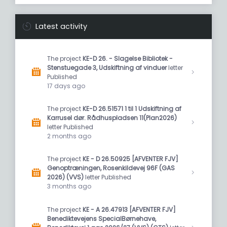
Latest activity
The project
KE-D 26. - Slagelse Bibliotek -
Stenstuegade 3, Udskiftning af vinduer
letter
Published
17 days ago
The project
KE-D 26.51571 1 til 1 Udskiftning af
Karrusel dør. Rådhuspladsen 11(Plan2026)
letter Published
2 months ago
The project
KE - D 26.50925 [AFVENTER FJV]
Genoptræningen, Rosenkildevej 96F (GAS
2026) (VVS)
letter Published
3 months ago
The project
KE - A 26.47913 [AFVENTER FJV]
Benediktevejens SpecialBørnehave,