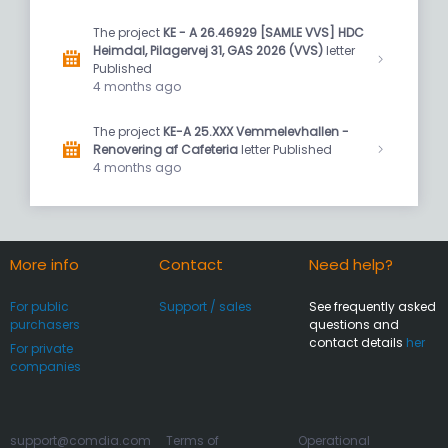
The project
KE - A 26.46929 [SAMLE VVS] HDC
Heimdal, Pilagervej 31, GAS 2026 (VVS)
letter
Published
4 months ago
The project
KE-A 25.XXX Vemmelevhallen -
Renovering af Cafeteria
letter Published
4 months ago
More info
Contact
Need help?
For public
Support / sales
See frequently asked
purchasers
questions and
contact details
her
For private
companies
support@comdia.com
Terms of
Operational