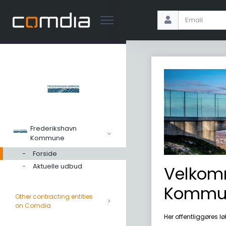
Frederikshavn
Kommune
Forside
Aktuelle udbud
Velkomm
Kommun
Other contracting entities
on Comdia
Her offentliggøres 