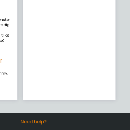
ønsker
re dig
til at
 på
r
r mv.
Need help?