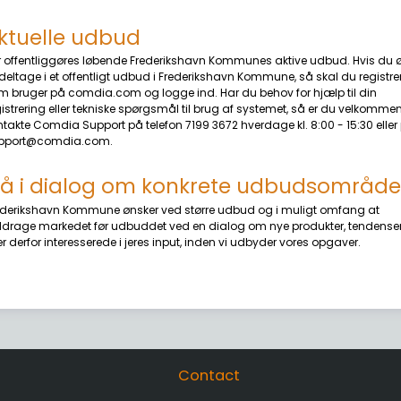
ktuelle udbud
r offentliggøres løbende Frederikshavn Kommunes aktive udbud. Hvis du 
 deltage i et offentligt udbud i Frederikshavn Kommune, så skal du registre
m bruger på comdia.com og logge ind. Har du behov for hjælp til din
istrering eller tekniske spørgsmål til brug af systemet, så er du velkommen 
ntakte Comdia Support på telefon 7199 3672 hverdage kl. 8:00 - 15:30 eller
pport@comdia.com.
å i dialog om konkrete udbudsområde
ederikshavn Kommune ønsker ved større udbud og i muligt omfang at
ddrage markedet før udbuddet ved en dialog om nye produkter, tendense
er derfor interesserede i jeres input, inden vi udbyder vores opgaver.
Contact