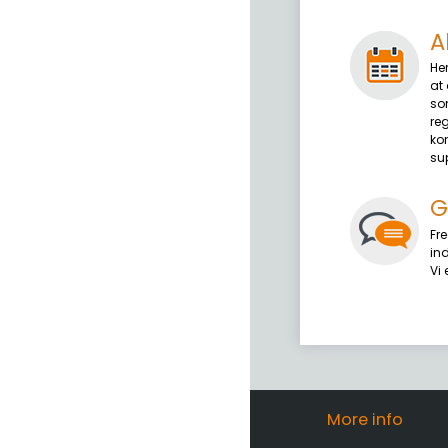
A
He
at
so
reg
ko
su
G
Fr
in
Vi 
More info