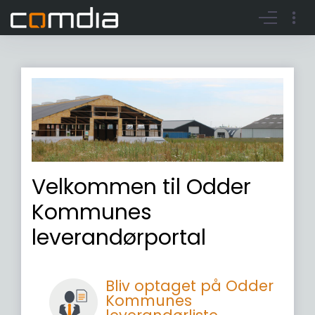
Register account
Go to login
Velkommen til Odder
Kommunes
leverandørportal
Bliv optaget på Odder
Kommunes