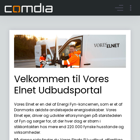
Register account
Go to login
Velkommen til Vores
Elnet Udbudsportal
Vores Elnet er en del af Energi Fyn-koncernen, som er et af
Danmarks ældste andelsejede energiselskaber. Vores
Elnet ejer, driver og udvikler elforsyningen på størstedelen
af Fyn og sørger for, at der hver dag er strøm i
stikkontakten hos mere end 220.000 fynske husstande og
virksomheder.
På denne side finder du Vores Elnets EU-udbud, offentlige