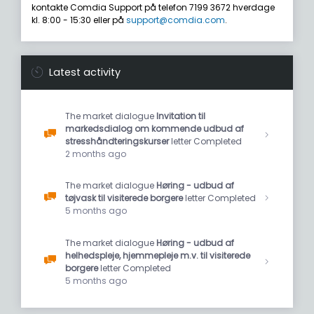
kontakte Comdia Support på telefon 7199 3672 hverdage
kl. 8:00 - 15:30 eller på
support@comdia.com
.
Latest activity
The market dialogue
Invitation til
markedsdialog om kommende udbud af
stresshåndteringskurser
letter Completed
2 months ago
The market dialogue
Høring - udbud af
tøjvask til visiterede borgere
letter Completed
5 months ago
The market dialogue
Høring - udbud af
helhedspleje, hjemmepleje m.v. til visiterede
borgere
letter Completed
5 months ago