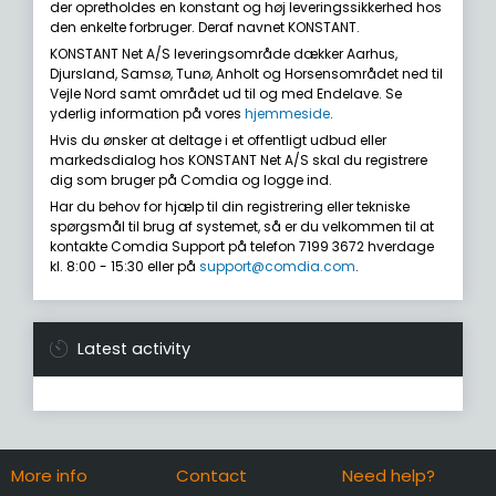
der opretholdes en konstant og høj leveringssikkerhed hos
den enkelte forbruger. Deraf navnet KONSTANT.
KONSTANT Net A/S leveringsområde dækker Aarhus,
Djursland, Samsø, Tunø, Anholt og Horsensområdet ned til
Vejle Nord samt området ud til og med Endelave. Se
yderlig information på vores
hjemmeside
.
Hvis du ønsker at deltage i et offentligt udbud eller
markedsdialog hos KONSTANT Net A/S skal du registrere
dig som bruger på Comdia og logge ind.
Har du behov for hjælp til din registrering eller tekniske
spørgsmål til brug af systemet, så er du velkommen til at
kontakte Comdia Support på telefon 7199 3672 hverdage
kl. 8:00 - 15:30 eller på
support@comdia.com
.
Latest activity
More info
Contact
Need help?