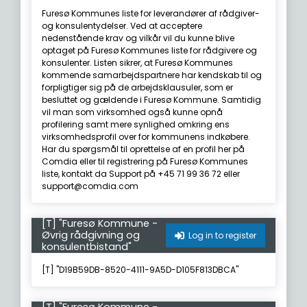
Furesø Kommunes liste for leverandører af rådgiver-
og konsulentydelser. Ved at acceptere
nedenstående krav og vilkår vil du kunne blive
optaget på Furesø Kommunes liste for rådgivere og
konsulenter. Listen sikrer, at Furesø Kommunes
kommende samarbejdspartnere har kendskab til og
forpligtiger sig på de arbejdsklausuler, som er
besluttet og gældende i Furesø Kommune. Samtidig
vil man som virksomhed også kunne opnå
profilering samt mere synlighed omkring ens
virksomhedsprofil over for kommunens indkøbere.
Har du spørgsmål til oprettelse af en profil her på
Comdia eller til registrering på Furesø Kommunes
liste, kontakt da Support på +45 71 99 36 72 eller
support@comdia.com
[T] "Furesø Kommune -
Øvrig rådgivning og
Log in to register
konsulentbistand"
[T] "D19B59DB-8520-4111-9A5D-D105F813DBCA"