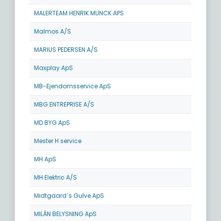
MALERTEAM HENRIK MUNCK APS
Malmos A/S
MARIUS PEDERSEN A/S
Maxplay ApS
MB-Ejendomsservice ApS
MBG ENTREPRISE A/S
MD BYG ApS
Mester H service
MH ApS
MH Elektric A/S
Midtgaard´s Gulve ApS
MILÁN BELYSNING ApS