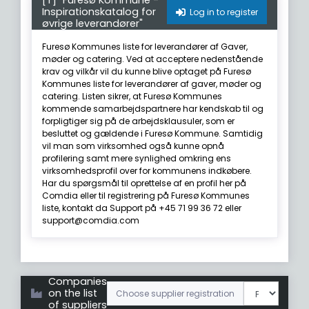
[T] "Furesø Kommune -
Inspirationskatalog for
Log in to register
øvrige leverandører"
Furesø Kommunes liste for leverandører af Gaver,
møder og catering. Ved at acceptere nedenstående
krav og vilkår vil du kunne blive optaget på Furesø
Kommunes liste for leverandører af gaver, møder og
catering. Listen sikrer, at Furesø Kommunes
kommende samarbejdspartnere har kendskab til og
forpligtiger sig på de arbejdsklausuler, som er
besluttet og gældende i Furesø Kommune. Samtidig
vil man som virksomhed også kunne opnå
profilering samt mere synlighed omkring ens
virksomhedsprofil over for kommunens indkøbere.
Har du spørgsmål til oprettelse af en profil her på
Comdia eller til registrering på Furesø Kommunes
liste, kontakt da Support på +45 71 99 36 72 eller
support@comdia.com
Companies
on the list
Choose supplier registration
of suppliers