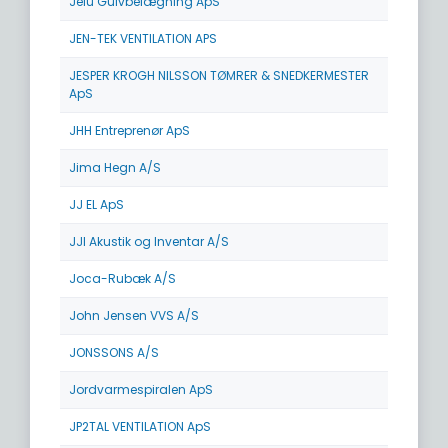
Jelu Gulvbelægning ApS
JEN-TEK VENTILATION APS
JESPER KROGH NILSSON TØMRER & SNEDKERMESTER
ApS
JHH Entreprenør ApS
Jima Hegn A/S
JJ EL ApS
JJI Akustik og Inventar A/S
Joca-Rubæk A/S
John Jensen VVS A/S
JONSSONS A/S
Jordvarmespiralen ApS
JP2TAL VENTILATION ApS