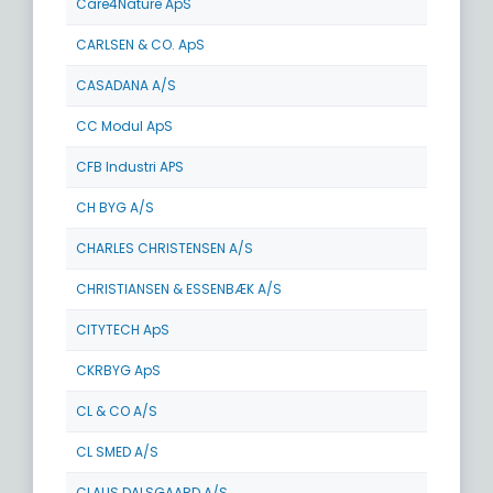
Care4Nature ApS
CARLSEN & CO. ApS
CASADANA A/S
CC Modul ApS
CFB Industri APS
CH BYG A/S
CHARLES CHRISTENSEN A/S
CHRISTIANSEN & ESSENBÆK A/S
CITYTECH ApS
CKRBYG ApS
CL & CO A/S
CL SMED A/S
CLAUS DALSGAARD A/S