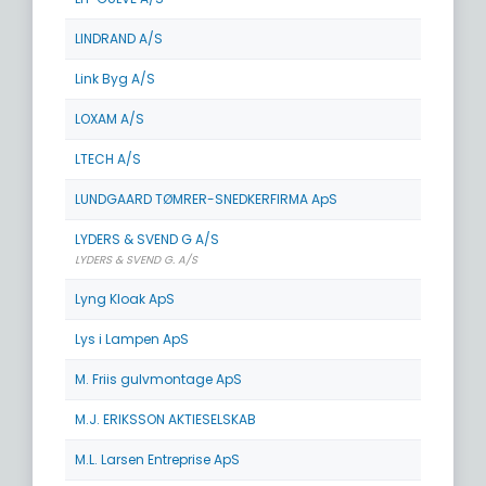
LINDRAND A/S
Link Byg A/S
LOXAM A/S
LTECH A/S
LUNDGAARD TØMRER-SNEDKERFIRMA ApS
LYDERS & SVEND G A/S
LYDERS & SVEND G. A/S
Lyng Kloak ApS
Lys i Lampen ApS
M. Friis gulvmontage ApS
M.J. ERIKSSON AKTIESELSKAB
M.L. Larsen Entreprise ApS