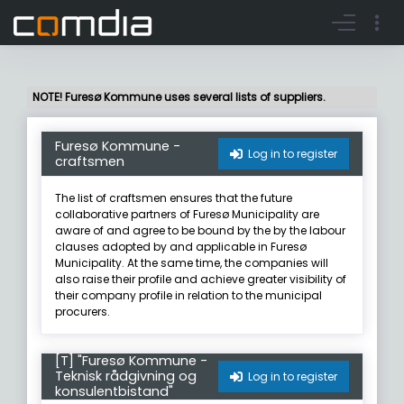
Register account
Go to login
NOTE! Furesø Kommune uses several lists of suppliers.
Furesø Kommune -
Log in to register
craftsmen
The list of craftsmen ensures that the future
collaborative partners of Furesø Municipality are
aware of and agree to be bound by the by the labour
clauses adopted by and applicable in Furesø
Municipality. At the same time, the companies will
also raise their profile and achieve greater visibility of
their company profile in relation to the municipal
procurers.
[T] "Furesø Kommune -
Teknisk rådgivning og
Log in to register
konsulentbistand"