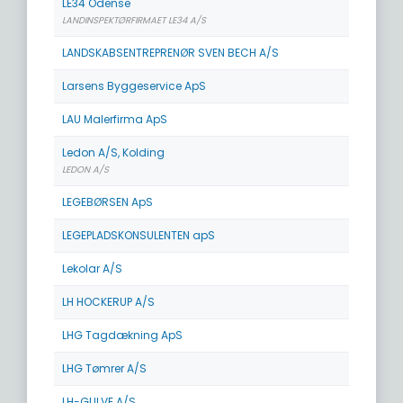
LE34 Odense
LANDINSPEKTØRFIRMAET LE34 A/S
LANDSKABSENTREPRENØR SVEN BECH A/S
Larsens Byggeservice ApS
LAU Malerfirma ApS
Ledon A/S, Kolding
LEDON A/S
LEGEBØRSEN ApS
LEGEPLADSKONSULENTEN apS
Lekolar A/S
LH HOCKERUP A/S
LHG Tagdækning ApS
LHG Tømrer A/S
LH-GULVE A/S