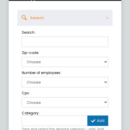
Search
Search:
Zip-code:
Number of employees:
Cpv:
Category:
Add
Type and select the desired category - add 'Add'