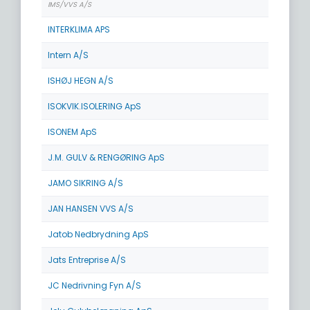
IMS/VVS A/S
INTERKLIMA APS
Intern A/S
ISHØJ HEGN A/S
ISOKVIK.ISOLERING ApS
ISONEM ApS
J.M. GULV & RENGØRING ApS
JAMO SIKRING A/S
JAN HANSEN VVS A/S
Jatob Nedbrydning ApS
Jats Entreprise A/S
JC Nedrivning Fyn A/S