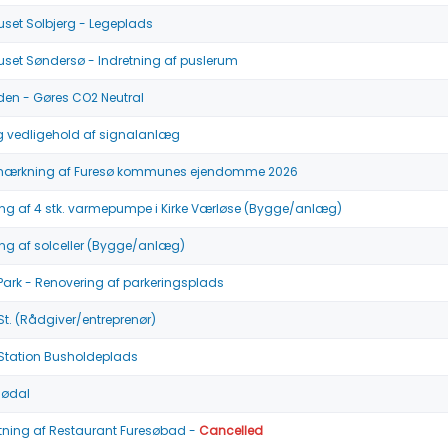
set Solbjerg - Legeplads
set Søndersø - Indretning af puslerum
en - Gøres CO2 Neutral
og vedligehold af signalanlæg
mærkning af Furesø kommunes ejendomme 2026
ing af 4 stk. varmepumpe i Kirke Værløse (Bygge/anlæg)
ing af solceller (Bygge/anlæg)
ark - Renovering af parkeringsplads
t. (Rådgiver/entreprenør)
Station Busholdeplads
ødal
tning af Restaurant Furesøbad -
Cancelled