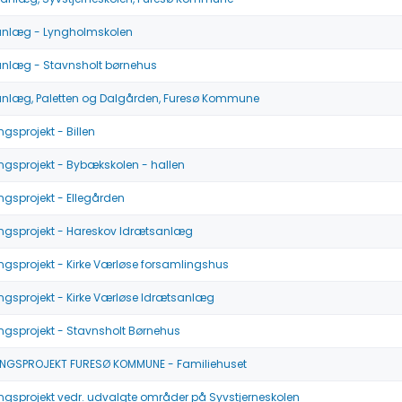
ianlæg - Lyngholmskolen
anlæg - Stavnsholt børnehus
anlæg, Paletten og Dalgården, Furesø Kommune
ngsprojekt - Billen
ngsprojekt - Bybækskolen - hallen
ngsprojekt - Ellegården
ngsprojekt - Hareskov Idrætsanlæg
ngsprojekt - Kirke Værløse forsamlingshus
ngsprojekt - Kirke Værløse Idrætsanlæg
ngsprojekt - Stavnsholt Børnehus
INGSPROJEKT FURESØ KOMMUNE - Familiehuset
ngsprojekt vedr. udvalgte områder på Syvstjerneskolen