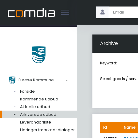
Archive
Keyword:
Select goods / servi
Furesø Kommune
Forside
Kommende udbud
Aktuelle udbud
Arkiverede udbud
Leverandørliste
Id
Name
Høringer/markedsdialoger