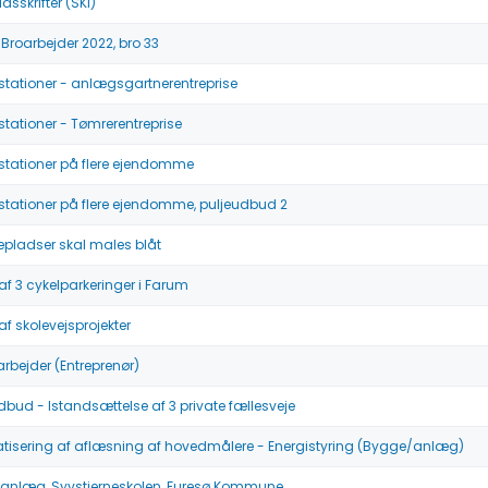
dsskrifter (SKI)
- Broarbejder 2022, bro 33
stationer - anlægsgartnerentreprise
stationer - Tømrerentreprise
stationer på flere ejendomme
stationer på flere ejendomme, puljeudbud 2
gepladser skal males blåt
f 3 cykelparkeringer i Farum
f skolevejsprojekter
arbejder (Entreprenør)
dbud - Istandsættelse af 3 private fællesveje
isering af aflæsning af hovedmålere - Energistyring (Bygge/anlæg)
-anlæg, Syvstjerneskolen, Furesø Kommune