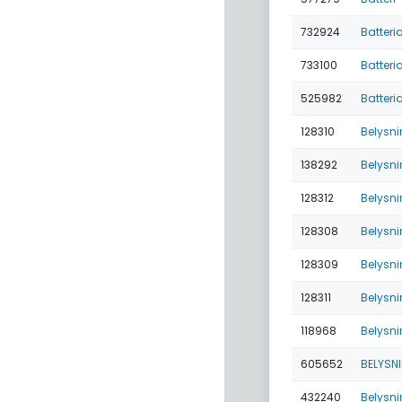
732924
Batter
733100
Batteri
525982
Batteri
128310
Belysni
138292
Belysni
128312
Belysni
128308
Belysni
128309
Belysni
128311
Belysni
118968
Belysni
605652
BELYSN
432240
Belysni