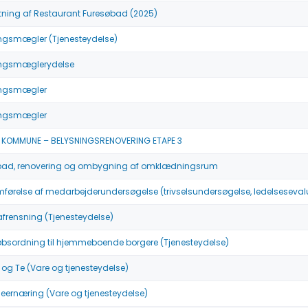
ning af Restaurant Furesøbad (2025)
ingsmægler (Tjenesteydelse)
ringsmæglerydelse
ringsmægler
ringsmægler
 KOMMUNE – BELYSNINGSRENOVERING ETAPE 3
bad, renovering og ombygning af omklædningsrum
ørelse af medarbejderundersøgelse (trivselsundersøgelse, ledelseseval
iafrensning (Tjenesteydelse)
øbsordning til hjemmeboende borgere (Tjenesteydelse)
e og Te (Vare og tjenesteydelse)
eernæring (Vare og tjenesteydelse)