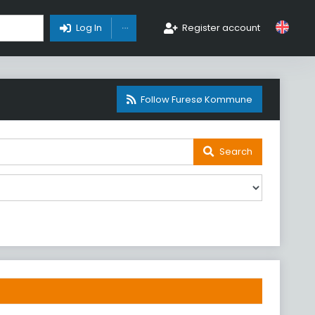
Toggle Dropdown
Log In
Register account
Follow Furesø Kommune
Search