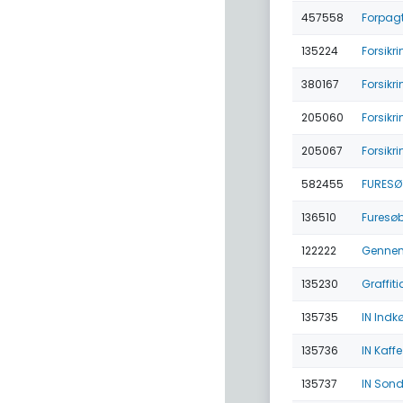
457558
Forpagt
135224
Forsikr
380167
Forsik
205060
Forsik
205067
Forsik
582455
FURESØ
136510
Furesø
122222
Gennemf
135230
Graffit
135735
IN Indk
135736
IN Kaff
135737
IN Sond