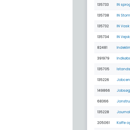
135733
IN spro
135738
IN Stom
135732
IN Vask
135734
IN Vejsk
82481
Indekli
391979
Indkøbs
135705
Istands
135226
Jobcen
149866
Jobsøg
68366
Jonstru
135228
Journal
205061
Kaffe og