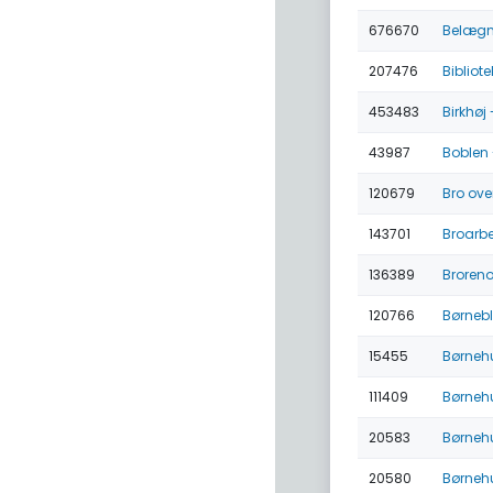
676670
Belægn
207476
Bibliot
453483
Birkhøj
43987
Boblen 
120679
Bro ove
143701
Broarbe
136389
Broreno
120766
Børnebl
15455
Børnehu
111409
Børnehu
20583
Børnehu
20580
Børnehu