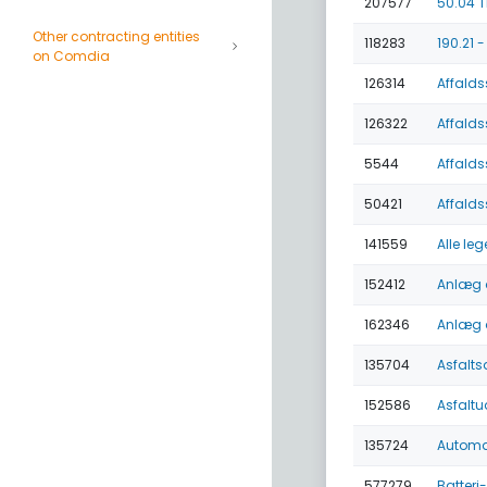
207577
50.04 Ti
Other contracting entities
118283
190.21 
on Comdia
126314
Affalds
126322
Affalds
5544
Affalds
50421
Affalds
141559
Alle le
152412
Anlæg a
162346
Anlæg a
135704
Asfalts
152586
Asfaltu
135724
Automat
577279
Batteri