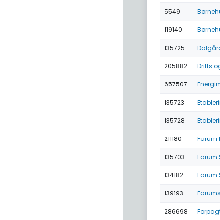
5549
Børnehu
119140
Børnehu
135725
Dalgård
205882
Drifts 
657507
Energi
135723
Etabler
135728
Etabler
211180
Farum P
135703
Farum S
134182
Farum 
139193
Farums
286698
Forpag