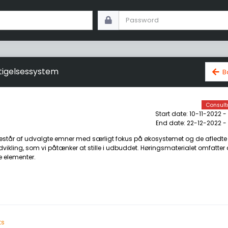
igelsessystem
B
Consult
Start date: 10-11-2022 -
End date: 22-12-2022 -
estår af udvalgte emner med særligt fokus på økosystemet og de afledte
vikling, som vi påtænker at stille i udbuddet. Høringsmaterialet omfatter
e elementer.
ts