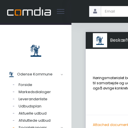
Beskæft
Odense Kommune
Høringsmaterialet b
til samarbejde og ud
Forside
også øvrige konkret
Markedsdialoger
Leverandørliste
Udbudsplan
Aktuelle udbud
Afsluttede udbud
Attached documen
Socialøkonomi