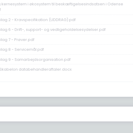
 kernesystem i økosystem til beskæftigelsesindsatsen i Odense
f
ilag 2 - Kravspecifikation (UDDRAG).pdf
lag 6 - Drift-, support- og vedligeholdelsesydelser.pdf
lag 7 - Prøver.pdf
ilag 8 - Servicemål.pdf
ilag 9 - Samarbejdsorganisation.pdf
 Skabelon databehandleraftaler.docx