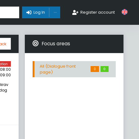
Toggle Dropdown
Log In
Register account
Focus areas
ack
ation
All (Dialogue front
0
0
 08:00
page)
 09:00
 krav
 dog