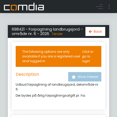
Register account
Go to login
698421 - Forpagtning landbrugsjord -
Back
område nr. 6 - 2026
Tender
The following options are only
Click to
available if you are a registered user
go to
and logged in.
login
Description
Show interest
Udbud forpagtning af landbrugsjord, delområde nr.
6.
Der bydes på årlig forpagtningsafgift pr. ha.