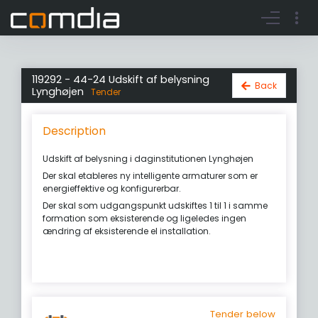
Register account
Go to login
119292 - 44-24 Udskift af belysning
Back
Lynghøjen
Tender
Description
Udskift af belysning i daginstitutionen Lynghøjen
Der skal etableres ny intelligente armaturer som er
energieffektive og konfigurerbar.
Der skal som udgangspunkt udskiftes 1 til 1 i samme
formation som eksisterende og ligeledes ingen
ændring af eksisterende el installation.
Tender below