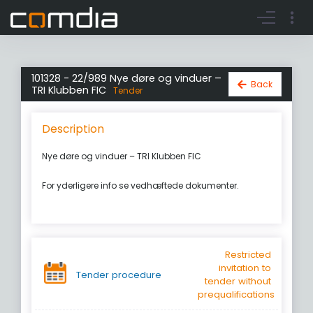
Register account
Go to login
101328 - 22/989 Nye døre og vinduer –
Back
TRI Klubben FIC
Tender
Description
Nye døre og vinduer – TRI Klubben FIC
For yderligere info se vedhæftede dokumenter.
Restricted
invitation to
Tender procedure
tender without
prequalifications