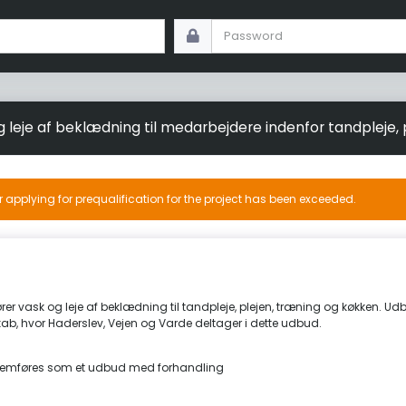
g leje af beklædning til medarbejdere indenfor tandpleje,
r applying for prequalification for the project has been exceeded.
er vask og leje af beklædning til tandpleje, plejen, træning og køkken. 
ab, hvor Haderslev, Vejen og Varde deltager i dette udbud.
emføres som et udbud med forhandling