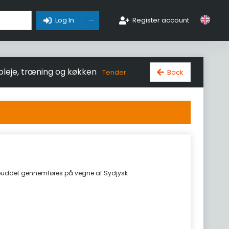
Toggle Dropdown
Log In
Register account
 pleje, træning og køkken
Back
Tender
Udbuddet gennemføres på vegne af Sydjysk