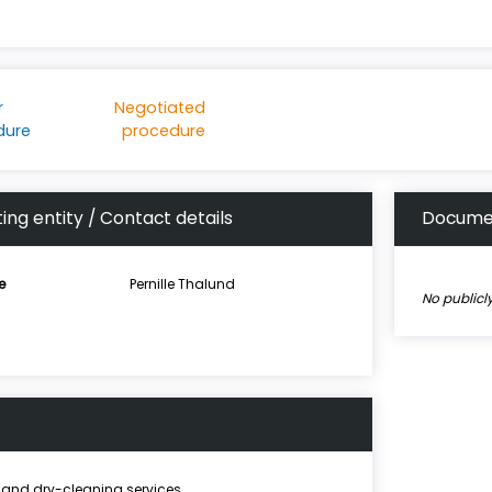
r
Negotiated
dure
procedure
ing entity / Contact details
Docume
e
Pernille Thalund
No public
and dry-cleaning services