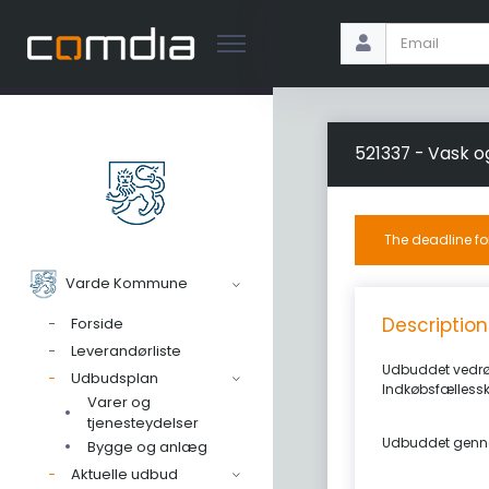
521337 - Vask o
The deadline fo
Varde Kommune
Description
Forside
Leverandørliste
Udbuddet vedrør
Udbudsplan
Indkøbsfællessk
Varer og
tjenesteydelser
Udbuddet genn
Bygge og anlæg
Aktuelle udbud