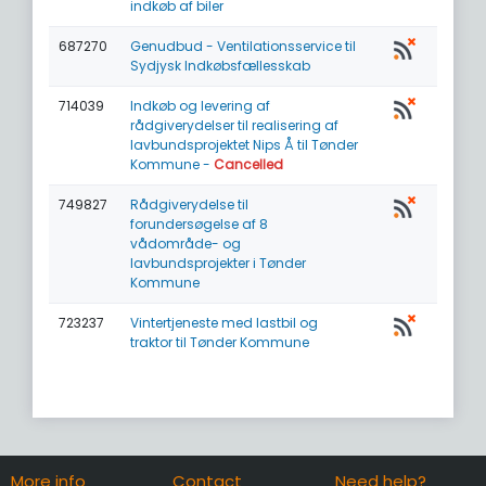
indkøb af biler
687270
Genudbud - Ventilationsservice til
Sydjysk Indkøbsfællesskab
714039
Indkøb og levering af
rådgiverydelser til realisering af
lavbundsprojektet Nips Å til Tønder
Kommune -
Cancelled
749827
Rådgiverydelse til
forundersøgelse af 8
vådområde- og
lavbundsprojekter i Tønder
Kommune
723237
Vintertjeneste med lastbil og
traktor til Tønder Kommune
More info
Contact
Need help?