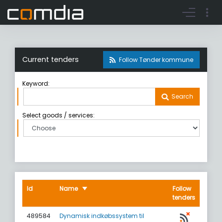
Register account
Go to login
Current tenders
Follow Tønder kommune
Keyword:
Search
Select goods / services:
Id
Name
Follow
tenders
489584
Dynamisk indkøbssystem til