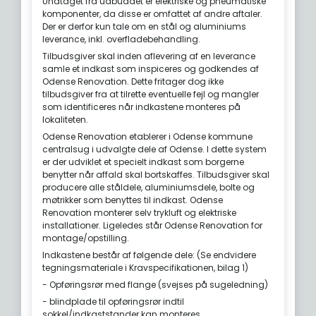
Undtaget fra udbuddet er elektriske og pneumatiske
komponenter, da disse er omfattet af andre aftaler.
Der er derfor kun tale om en stål og aluminiums
leverance, inkl. overfladebehandling.
Tilbudsgiver skal inden aflevering af en leverance
samle et indkast som inspiceres og godkendes af
Odense Renovation. Dette fritager dog ikke
tilbudsgiver fra at tilrette eventuelle fejl og mangler
som identificeres når indkastene monteres på
lokaliteten.
Odense Renovation etablerer i Odense kommune
centralsug i udvalgte dele af Odense. I dette system
er der udviklet et specielt indkast som borgerne
benytter når affald skal bortskaffes. Tilbudsgiver skal
producere alle ståldele, aluminiumsdele, bolte og
møtrikker som benyttes til indkast. Odense
Renovation monterer selv trykluft og elektriske
installationer. Ligeledes står Odense Renovation for
montage/opstilling.
Indkastene består af følgende dele: (Se endvidere
tegningsmateriale i Kravspecifikationen, bilag 1)
- Opføringsrør med flange (svejses på sugeledning)
- blindplade til opføringsrør indtil
sokkel/indkaststander kan monteres.