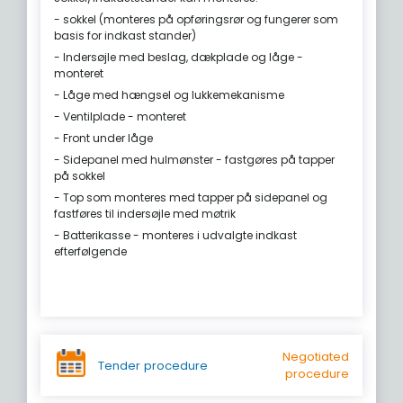
- sokkel (monteres på opføringsrør og fungerer som
basis for indkast stander)
- Indersøjle med beslag, dækplade og låge -
monteret
- Låge med hængsel og lukkemekanisme
- Ventilplade - monteret
- Front under låge
- Sidepanel med hulmønster - fastgøres på tapper
på sokkel
- Top som monteres med tapper på sidepanel og
fastføres til indersøjle med møtrik
- Batterikasse - monteres i udvalgte indkast
efterfølgende
Negotiated
Tender procedure
procedure