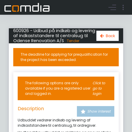
Register account
Go to login
600926 - Udbud på indkøb og levering
af indkaststandere til centralsug til
Back
Odense Renovation A/S
Tender
The deadline for applying for prequalification for
the project has been exceeded.
The following options are only
Click to
available if you are a registered user
go to
and logged in.
login
Description
Show interest
Udbuddet vedrører indkøb og levering af
indkaststandere til centralsug, til ordregiver.