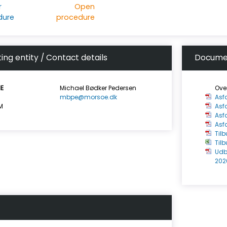
r
Open
dure
procedure
ing entity / Contact details
Docume
E
Michael Bødker Pedersen
Ove
mbpe@morsoe.dk
Asfa
M
Asf
Asf
Asf
Til
Til
Udb
202