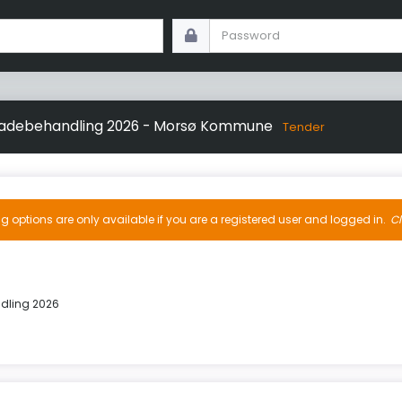
fladebehandling 2026 - Morsø Kommune
Tender
ng options are only available if you are a registered user and logged in.
Cl
dling 2026