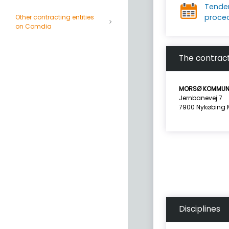
Tende
proce
Other contracting entities
on Comdia
The contract
MORSØ KOMMUN
Jernbanevej 7
7900 Nykøbing 
Disciplines