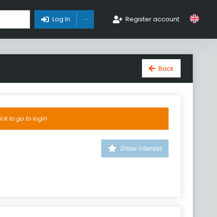
Toggle Dropdown
Log In
Register account
Back
ick to go to login
Show interest