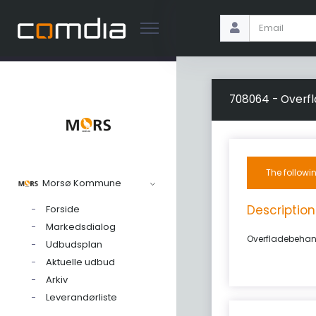
708064 - Over
The followi
Morsø Kommune
Description
Forside
Markedsdialog
Overfladebehan
Udbudsplan
Aktuelle udbud
Arkiv
Leverandørliste