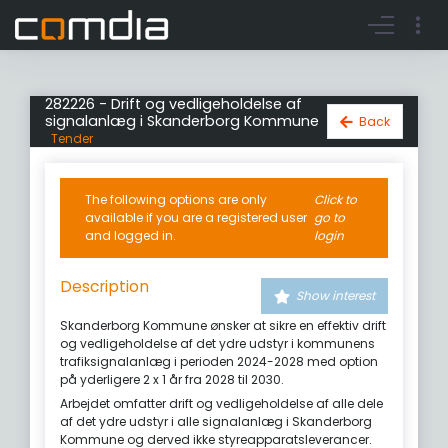
Register account
Go to login
282226 - Drift og vedligeholdelse af
signalanlæg i Skanderborg Kommune
Back
Tender
The following options are only
Click to
available if you are a registered user
go to
and logged in.
login
Description
Show interest
Skanderborg Kommune ønsker at sikre en effektiv drift
og vedligeholdelse af det ydre udstyr i kommunens
trafiksignalanlæg i perioden 2024-2028 med option
på yderligere 2 x 1 år fra 2028 til 2030.
Arbejdet omfatter drift og vedligeholdelse af alle dele
af det ydre udstyr i alle signalanlæg i Skanderborg
Kommune og derved ikke styreapparatsleverancer.