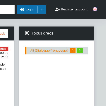
Toggle Dropdown
Log In
Register account
Focus areas
ack
ation
All (Dialogue front page)
1
0
 09:00
 12:00
nde
se i