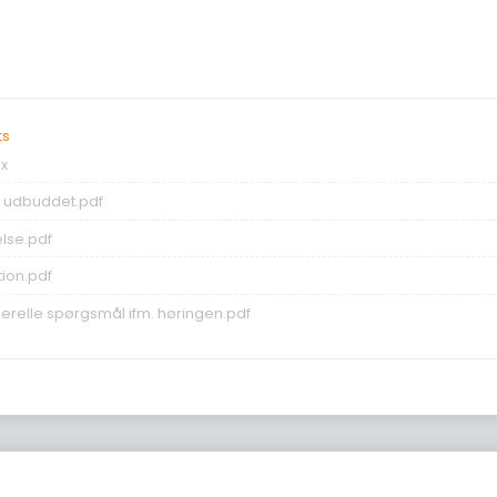
ts
sx
f udbuddet.pdf
lse.pdf
tion.pdf
erelle spørgsmål ifm. høringen.pdf