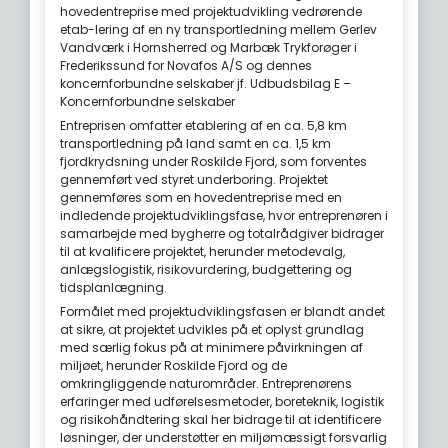
hovedentreprise med projektudvikling vedrørende
etab-lering af en ny transportledning mellem Gerlev
Vandværk i Hornsherred og Marbæk Trykforøger i
Frederikssund for Novafos A/S og dennes
koncernforbundne selskaber jf. Udbudsbilag E –
Koncernforbundne selskaber
Entreprisen omfatter etablering af en ca. 5,8 km
transportledning på land samt en ca. 1,5 km
fjordkrydsning under Roskilde Fjord, som forventes
gennemført ved styret underboring. Projektet
gennemføres som en hovedentreprise med en
indledende projektudviklingsfase, hvor entreprenøren i
samarbejde med bygherre og totalrådgiver bidrager
til at kvalificere projektet, herunder metodevalg,
anlægslogistik, risikovurdering, budgettering og
tidsplanlægning.
Formålet med projektudviklingsfasen er blandt andet
at sikre, at projektet udvikles på et oplyst grundlag
med særlig fokus på at minimere påvirkningen af
miljøet, herunder Roskilde Fjord og de
omkringliggende naturområder. Entreprenørens
erfaringer med udførelsesmetoder, boreteknik, logistik
og risikohåndtering skal her bidrage til at identificere
løsninger, der understøtter en miljømæssigt forsvarlig