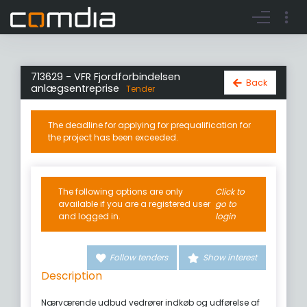
Register account
Go to login
713629 - VFR Fjordforbindelsen
Back
anlægsentreprise
Tender
The deadline for applying for prequalification for
the project has been exceeded.
The following options are only
Click to
available if you are a registered user
go to
and logged in.
login
Follow tenders
Show interest
Description
Nærværende udbud vedrører indkøb og udførelse af