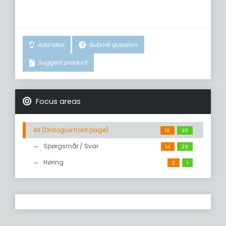
Add idea
Submit question
Suggest product
Focus areas
All (Dialogue front page)
16
30
Spørgsmål / Svar
14
29
Høring
2
1