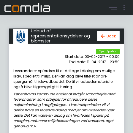
Register account
Go to login
Udbud af
repræsentationsydelser og
Back
blomster
Open/public
Start date: 03-02-2017 - 00:00
End date: 11-04-2017 - 23:59
Leverandører opfordres til at deltage i dialog om mulige
krav, specielt til miljø. Der kan dog blive tilføjet andre
spørgsmål til ide-udbuddet. Dertil vil udbudsmateriale
også blive tilgængeligt til høring.
Københavns Kommune ønsker at indgår samarbejde med
leverandører, som arbejder for at reducere deres
miljøbelastning i dagligdagen. I kontraktperioden vil vi
derfor have en løbende dialog med jer om hvorledes I gør
dette. Det kan være en dialog om hvorledes I sparer på
energien, reducerer miljøbelastningen ved transport, øget
genbrug m.v.