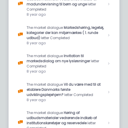
madundervisning til børn og unge
letter
Completed
8 year ago
The market dialogue
Markedshøring, legetøj,
kategorier der kan miljømærkes ( 1. runde
udbud)
letter Completed
8 year ago
The market dialogue
Invitation til
markedsdialog om nye lysløsninger
letter
Completed
8 year ago
The market dialogue
Vil du være med til at
etablere Danmarks første
udviklingsplejehjem?
letter Completed
8 year ago
The market dialogue
Høring af
udbudsmaterialer vedrørende indkøb af
institutionskøretøjer og reservedele
letter