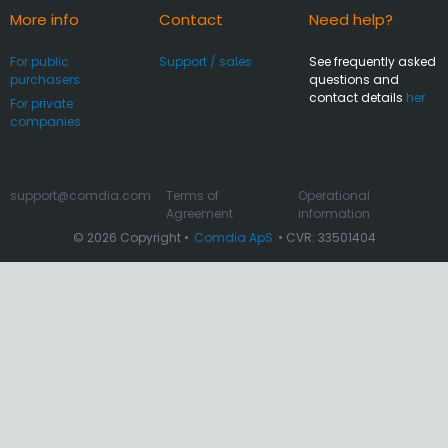
More info
Contact
Need help?
For public
Support / sales
See frequently asked
purchasers
questions and
contact details
her
For private
companies
support@comdia.com
Terms of
Operational
Agreement
information
© 2026 Copyright •
Comdia ApS
• CVR: 33501404