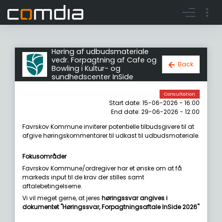
Register account
Go to login
Høring af udbudsmateriale
vedr. Forpagtning af Cafe og
Back
Bowling i Kultur- og
sundhedscenter InSide
Consultation
Start date: 15-06-2026 - 16:00
End date: 29-06-2026 - 12:00
Favrskov Kommune inviterer potentielle tilbudsgivere til at
afgive høringskommentarer til udkast til udbudsmateriale.
Fokusområder
Favrskov Kommune/ordregiver har et ønske om at få
markeds input til de krav der stilles samt
aftalebetingelserne.
Vi vil meget gerne, at jeres
høringssvar angives i
dokumentet "Høringssvar, Forpagtningsaftale InSide 2026"