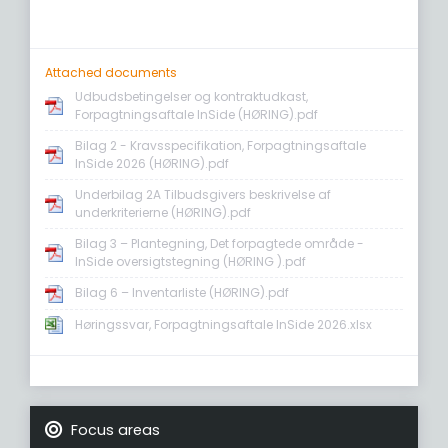
Attached documents
Udbudsbetingelser og kontraktudkast,
Forpagtningsaftale InSide (HØRING).pdf
Bilag 2 - Kravsspecifikation, Forpagtningsaftale
InSide 2026 (HØRING).pdf
Underbilag 2A Tilbudsgivers beskrivelse af
underkriterierne (HØRING).pdf
Bilag 3 – Plantegning, Det forpagtede område -
InSide oversigtstegning (HØRING ).pdf
Bilag 6 – Inventarliste (HØRING).pdf
Høringssvar, Forpagtningsaftale InSide 2026.xlsx
Focus areas