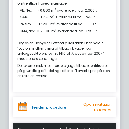
omtrentlige hovedmængder:
2
AB, flex 40.800 m
svarende til ca. 2.600 t
2
GAB0 1.750m
svarende til ca. 240 t
2
PA, flex 17.200 m
svarende til ca. 1.030 t
2
SMA, flex 157.000 m
svarende til ca. 1.250 t
Opgaven udbydes i offentlig licitation i henhold til
”Lov om indhentning af tilbud i bygge- og
anlægssektoren, lov nr. 1410 af 7. december 2007”
med senere ændringer.
Det økonomisk mest fordelagtige tilbud identificeres
på grundlag af tildelingskriteriet ”Laveste pris på den
enkelte entreprise”.
Open invitation
Tender procedure
to tender