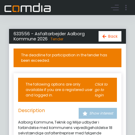
Register account
Go to login
633556 - Asfaltarbejder Aalborg
Back
Kommune 2026
Tender
The deadline for participation in the tender has
been exceeded.
The following options are only
Click to
available if you are a registered user
go to
and logged in.
login
Description
Show interest
Aalborg Kommune, Teknik og Miljø udbyder i
forbindelse med kommunens vejvedligeholdelse 18
selvstændige asfaltentrepriser med følgende