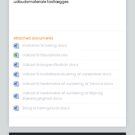
udbudsmateriale fastlægges.
Attached documents
Invitation til høring.docx
Udkast til tilbudsliste.xlsx
Udkast Kravspecifikation.docx
Udkast til kvalietesevaluering af vareprøver.docx
Udkast til beskrivelse af vurdering af Service.docx
Udkast til beskrivelse af vurdering af Mijø og
Bæredygtighed.docx
Bilag til høringssvar.docx