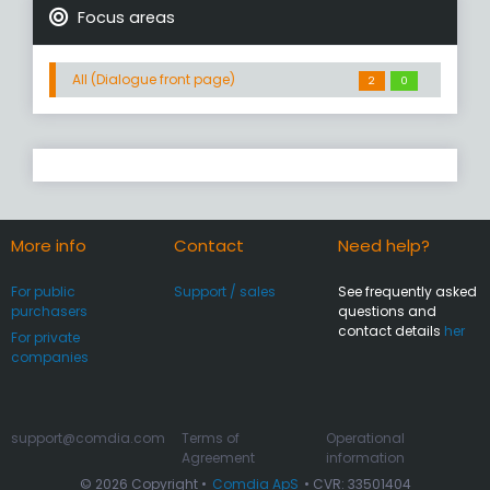
Focus areas
All (Dialogue front page)
2
0
More info
Contact
Need help?
For public
Support / sales
See frequently asked
purchasers
questions and
contact details
her
For private
companies
support@comdia.com
Terms of
Operational
Agreement
information
© 2026 Copyright •
Comdia ApS
• CVR: 33501404