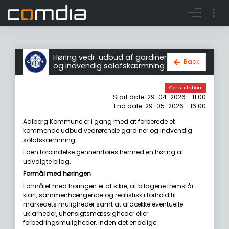
Register account
Go to login
Høring vedr. udbud af gardiner
Back
og indvendig solafskærmning
Consultation
Start date: 29-04-2026 - 11:00
End date: 29-05-2026 - 16:00
Aalborg Kommune er i gang med at forberede et
kommende udbud vedrørende gardiner og indvendig
solafskærmning.
I den forbindelse gennemføres hermed en høring af
udvalgte bilag.
Formål med høringen
Formålet med høringen er at sikre, at bilagene fremstår
klart, sammenhængende og realistisk i forhold til
markedets muligheder samt at afdække eventuelle
uklarheder, uhensigtsmæssigheder eller
forbedringsmuligheder, inden det endelige