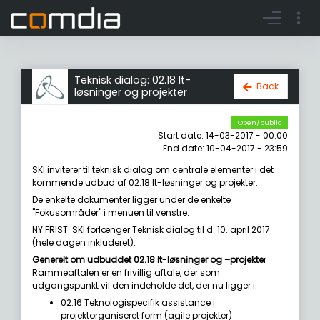
Register account
Go to login
Teknisk dialog: 02.18 It-
Back
løsninger og projekter
Open/public
Start date: 14-03-2017 - 00:00
End date: 10-04-2017 - 23:59
SKI inviterer til teknisk dialog om centrale elementer i det
kommende udbud af 02.18 It-løsninger og projekter.
De enkelte dokumenter ligger under de enkelte
"Fokusområder" i menuen til venstre.
NY FRIST: SKI forlænger Teknisk dialog til d. 10. april 2017
(hele dagen inkluderet).
Generelt om udbuddet 02.18 It-løsninger og –projekte
r
Rammeaftalen er en frivillig aftale, der som
udgangspunkt vil den indeholde det, der nu ligger i:
02.16 Teknologispecifik assistance i
projektorganiseret form (agile projekter)