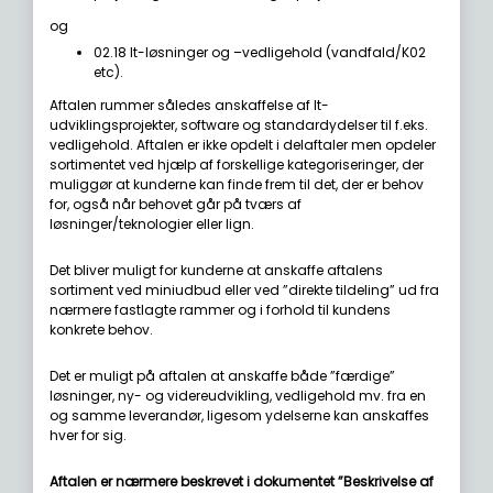
og
02.18 It-løsninger og –vedligehold (vandfald/K02
etc).
Aftalen rummer således anskaffelse af It-
udviklingsprojekter, software og standardydelser til f.eks.
vedligehold. Aftalen er ikke opdelt i delaftaler men opdeler
sortimentet ved hjælp af forskellige kategoriseringer, der
muliggør at kunderne kan finde frem til det, der er behov
for, også når behovet går på tværs af
løsninger/teknologier eller lign.
Det bliver muligt for kunderne at anskaffe aftalens
sortiment ved miniudbud eller ved ”direkte tildeling” ud fra
nærmere fastlagte rammer og i forhold til kundens
konkrete behov.
Det er muligt på aftalen at anskaffe både ”færdige”
løsninger, ny- og videreudvikling, vedligehold mv. fra en
og samme leverandør, ligesom ydelserne kan anskaffes
hver for sig.
Aftalen er nærmere beskrevet i dokumentet ”Beskrivelse af