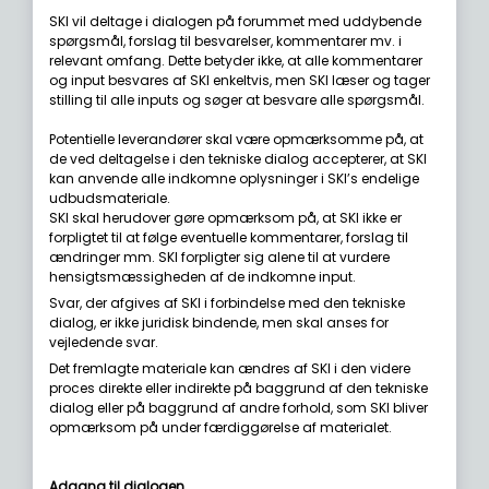
SKI vil deltage i dialogen på forummet med uddybende
spørgsmål, forslag til besvarelser, kommentarer mv. i
relevant omfang. Dette betyder ikke, at alle kommentarer
og input besvares af SKI enkeltvis, men SKI læser og tager
stilling til alle inputs og søger at besvare alle spørgsmål.
Potentielle leverandører skal være opmærksomme på, at
de ved deltagelse i den tekniske dialog accepterer, at SKI
kan anvende alle indkomne oplysninger i SKI’s endelige
udbudsmateriale.
SKI skal herudover gøre opmærksom på, at SKI ikke er
forpligtet til at følge eventuelle kommentarer, forslag til
ændringer mm. SKI forpligter sig alene til at vurdere
hensigtsmæssigheden af de indkomne input.
Svar, der afgives af SKI i forbindelse med den tekniske
dialog, er ikke juridisk bindende, men skal anses for
vejledende svar.
Det fremlagte materiale kan ændres af SKI i den videre
proces direkte eller indirekte på baggrund af den tekniske
dialog eller på baggrund af andre forhold, som SKI bliver
opmærksom på under færdiggørelse af materialet.
Adgang til dialogen