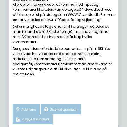
Alle, der er interesserede i at komme med input og
kommentarer til aftalen, kan deltage på ”ide-udbud” ved
at blive oprettet på dialogsiden WWW.Comdia.dk. Se mere
om anvendelse af forum: ”Gode råd og vejledning”.
Det er muligt at deltage anonymt i dialogen, således at
man for andre end SKI ikke fremgår med navn og firma,
men SKI kan altid se, hvem der står bag hvilke
kommentarer.
Der gøres i denne forbindelse opmærksom på, at SKI ikke
vil besvare henvendelser ad andre kanaler omkring
materialet fra teknisk dialog. Evt. relevante
spørgsmål/kommentarer fremkommet ad andre kanaler
vil som udgangspunkt af SKI blive lagt ud til dialog på
dialogsiden.
Add idea
Submit question
Suggest product