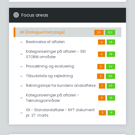
Focus areas
All (Dialogue front page)
20
123
Beskrivelse af aftalen
4
19
Kategoriseringer på aftalen - SKI
4
19
STORM områder
Prissætning og evaluering
2
24
Tilbudsliste og vejledning
3
30
Retningslinjer for kundens anskaffelse
1
10
Kategoriseringer på aftalen -
3
13
Teknologiområder
XX - Standardaftaler - NYT dokument
3
8
pr. 27. marts