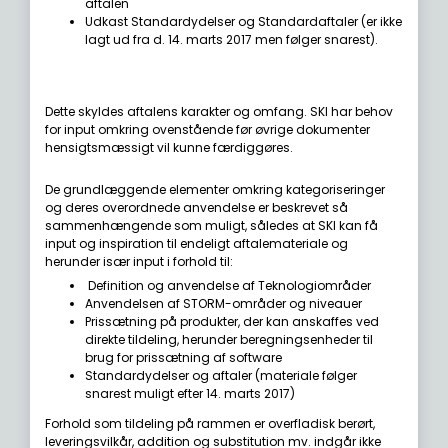
aftalen
Udkast Standardydelser og Standardaftaler (er ikke
lagt ud fra d. 14. marts 2017 men følger snarest).
Dette skyldes aftalens karakter og omfang. SKI har behov
for input omkring ovenstående før øvrige dokumenter
hensigtsmæssigt vil kunne færdiggøres.
De grundlæggende elementer omkring kategoriseringer
og deres overordnede anvendelse er beskrevet så
sammenhængende som muligt, således at SKI kan få
input og inspiration til endeligt aftalemateriale og
herunder især input i forhold til:
Definition og anvendelse af Teknologiområder
Anvendelsen af STORM-områder og niveauer
Prissætning på produkter, der kan anskaffes ved
direkte tildeling, herunder beregningsenheder til
brug for prissætning af software
Standardydelser og aftaler (materiale følger
snarest muligt efter 14. marts 2017)
Forhold som tildeling på rammen er overfladisk berørt,
leveringsvilkår, addition og substitution mv. indgår ikke