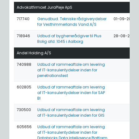
Advokatfirmaet JuraPleje ApS
717740
Genudbud. Tekniske rådgiverydelser
01-09-2026
for Vesthimmerlands Vand A/S
718946
Udbud af bygherrerådgiver til Plus
28-08-2026
Bolig afd. 1045 i Aalborg
Andel Holding A/S
740988
Udbud af rammeaftale om levering
af IT-konsulentydelser inden for
penetrationstest
602805
Udbud af rammeaftale om levering
af IT-konsulentydelser inden for SAP
BI
730500
Udbud af rammeaftale om levering
af IT-konsulentydelser inden for GIS
605656
Udbud af rammeaftale om levering
af IT-konsulentydelser inden for
Databricks Data Intelligence Platform