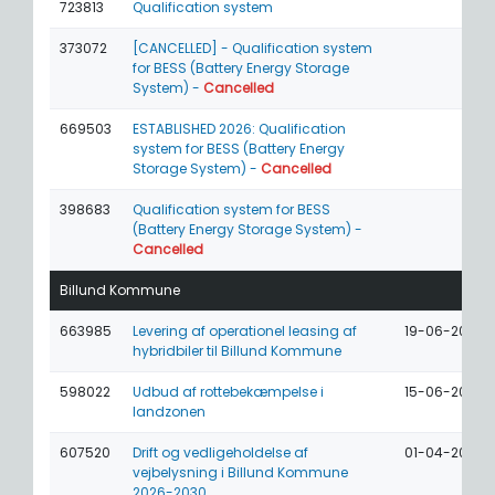
723813
Qualification system
373072
[CANCELLED] - Qualification system
for BESS (Battery Energy Storage
System) -
Cancelled
669503
ESTABLISHED 2026: Qualification
system for BESS (Battery Energy
Storage System) -
Cancelled
398683
Qualification system for BESS
(Battery Energy Storage System) -
Cancelled
Billund Kommune
663985
Levering af operationel leasing af
19-06-2026
hybridbiler til Billund Kommune
598022
Udbud af rottebekæmpelse i
15-06-2026
landzonen
607520
Drift og vedligeholdelse af
01-04-2026
vejbelysning i Billund Kommune
2026-2030