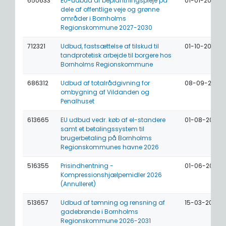
650633
EU-udbud af beplantningspleje på
01-01-2027
dele af offentlige veje og grønne
områder i Bornholms
Regionskommune 2027-2030
712321
Udbud, fastsættelse af tilskud til
01-10-2026
tandprotetisk arbejde til borgere hos
Bornholms Regionskommune
686312
Udbud af totalrådgivning for
08-09-2026
ombygning af Vildanden og
Penalhuset
613665
EU udbud vedr. køb af el-standere
01-08-2026
samt et betalingssystem til
brugerbetaling på Bornholms
Regionskommunes havne 2026
516355
Prisindhentning -
01-06-2026
Kompressionshjælpemidler 2026
(Annulleret)
513657
Udbud af tømning og rensning af
15-03-2026
gadebrønde i Bornholms
Regionskommune 2026-2031