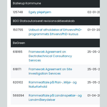
Ballerup Kommune
125748
Egely plejehjem
02-01-2023
BDO Statsautoriseret revisionsaktieselskab
150755
Udbud af afholdelse af ErhvervsPhD-
01-01-2024
programmets ErhvervsPhD-kursus
BeGreen
618165
Framework Agreement on
25-05-2026
Electrotechnical Consultancy
Services
618171
Framework Agreement on Site
25-05-2026
Investigation Services
620102
Rammeaftale på Plan-, Miljø- og
25-05-2026
Naturforhold
569394
Rammeaftale på Landinspektør- og
01-04-2026
Landmålerydelser