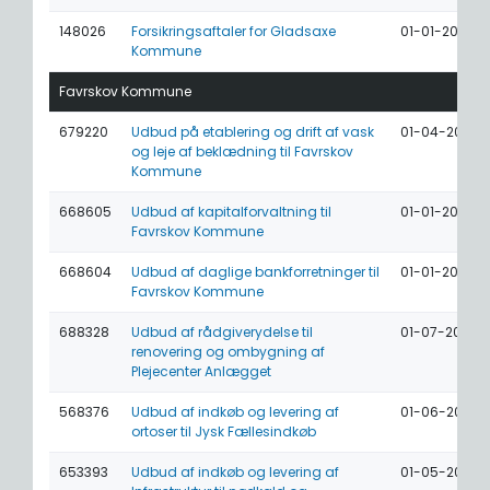
148026
Forsikringsaftaler for Gladsaxe
01-01-2024
Kommune
Favrskov Kommune
679220
Udbud på etablering og drift af vask
01-04-2028
og leje af beklædning til Favrskov
Kommune
668605
Udbud af kapitalforvaltning til
01-01-2027
Favrskov Kommune
668604
Udbud af daglige bankforretninger til
01-01-2027
Favrskov Kommune
688328
Udbud af rådgiverydelse til
01-07-2026
renovering og ombygning af
Plejecenter Anlægget
568376
Udbud af indkøb og levering af
01-06-2026
ortoser til Jysk Fællesindkøb
653393
Udbud af indkøb og levering af
01-05-2026