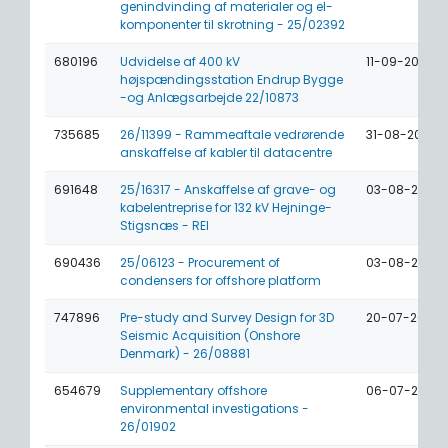
genindvinding af materialer og el-
komponenter til skrotning - 25/02392
680196
Udvidelse af 400 kV
11-09-2026
højspændingsstation Endrup Bygge
-og Anlægsarbejde 22/10873
735685
26/11399 - Rammeaftale vedrørende
31-08-2026
anskaffelse af kabler til datacentre
691648
25/16317 - Anskaffelse af grave- og
03-08-2026
kabelentreprise for 132 kV Hejninge-
Stigsnæs - REI
690436
25/06123 - Procurement of
03-08-2026
condensers for offshore platform
747896
Pre-study and Survey Design for 3D
20-07-2026
Seismic Acquisition (Onshore
Denmark) - 26/08881
654679
Supplementary offshore
06-07-2026
environmental investigations -
26/01902