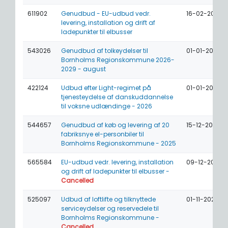
611902
Genudbud - EU-udbud vedr.
16-02-2026
levering, installation og drift af
ladepunkter til elbusser
543026
Genudbud af tolkeydelser til
01-01-2026
Bornholms Regionskommune 2026-
2029 - august
422124
Udbud efter Light-regimet på
01-01-2026
tjenesteydelse af danskuddannelse
til voksne udlændinge - 2026
544657
Genudbud af køb og levering af 20
15-12-2025
fabriksnye el-personbiler til
Bornholms Regionskommune - 2025
565584
EU-udbud vedr. levering, installation
09-12-2025
og drift af ladepunkter til elbusser -
Cancelled
525097
Udbud af loftlifte og tilknyttede
01-11-2025
serviceydelser og reservedele til
Bornholms Regionskommune -
Cancelled