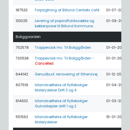
187533
Forpagtning af Billund Centrets café
01-07-2024
133025
Levering af papiraffaldssække og
01-09-2023
køkkenposer til Billund Kommune
Boliggaarden
752578
Trappevask mv. Til Boliggården
01-01-2027
730538
Trappevask mv. Til Boliggården -
01-01-2027
Cancelled
644142
Genudbud: renovering af Sthensvej
01-12-2026
607519
Istandsættelse af flytteboliger
01-04-2026
Malerydelser Drift 3 og 4
614632
Istandsættelse af flytteboliger
01-03-2026
Gulvarbejder drift 1 og 2
551562
Istandsættelse af flytteboliger
15-01-2026
Malerydelser