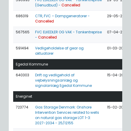
(Genudbud) -
Cancelled
686319
CTR, FVC – Dampgeneratorer -
29-05-2026
Cancelled
567565
FVC ELKEDLER OG VAK - Tankentreprise
07-04-2026
-
Cancelled
591494
Vedligeholdelse af gear og
01-03-2026
aktuatorer
Egedal Kommune
640303
Drift og vedligehold af
15-04-2026
vejbelysningsanlæg og
signalanlæg Egedal Kommune
Energinet
723774
Gas Storage Denmark: Onshore
15-02-2027
Intervention Services related to wells
on natural gas storage LOT 1-3:
2027-2034 - 25/12155