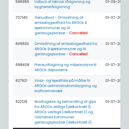
596955
Udbud af teknisk rådgivning og
01-09-2026
bygherrerådgivning
707140
Genudbud - Omlastning af
01-07-2026
emballageaffald fra ARGOs 9
ejerkommuner og 14
genbrugspladser -
Cancelled
606533
Omlastning af emballageaffald fra
01-07-2026
ARGOs 9 ejerkommuner og 14
genbrugspladser -
Cancelled
698408
Prøveudtagning og miljøanalyse til
01-07-2026
ARGOs deponierne
627621
Vask- og lejeaftale på måtter til
01-07-2026
ARGOs administrationsbygning og
kraftvarmeværk
622126
Modtagelse og behandling af gips
01-07-2026
fra ARGOs østlige (delkontrakt 1),
ARGOs vestlige (delkontrakt 2) og
Odsherred Kommunes
genbrugspladser (delkontrakt 3)