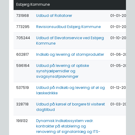
Esbjerg Kommune
731968
Udbud af Rollatorer
01-01-2027
773295
Revisionsudbud Esbjerg Kommune
01-01-2027
705244
Udbud af Elevatorservice ved Esbjerg
01-10-2026
Kommune
602817
Indkøb og levering af stomiprodukter
01-06-2026
596164
Udbud på levering af optiske
01-05-2026
synshjælpemidler og
svagsynsafprøvninger
537519
Udbud på indkøb og levering af øl og
01-12-2025
læskedrikke
328718
Udbud på kørsel af borgere til visiteret
01-03-2025
dagtilbud
199132
Dynamisk Indkøbssystem vedr.
kontrakter på etablering og
renovering af signalanlæg og ITS-