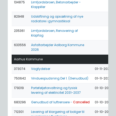
134875
Limfjordsbroen, Betonarbejder -
Klappiller
82948
Udskiftning og opsætning af nye
radiatore i gymnastiksal
235361
Limfjordsbroen, Renovering af
klapfag
633556
Asfaltarbejder Aalborg Kommune
2026
Aarhus Kommune
373074
Vagtydelser
01-11-2026
750642
Vinduespudsning Del 1. (Genudbud)
01-11-2026
179319
Porteføljeforvaltning og fysisk
01-10-2026
levering af elektricitet 2031-2037
683296
Genudbud af luftrensere -
Cancelled
01-10-2026
712301
Levering af klargøring af boliger til
01-10-2026