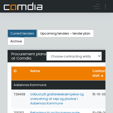
Register account
Go to login
Current tenders
Upcoming tenders – tender plan
Archive
Procurement plans
at Comdia
ID
Name
Contract
start
Aabenraa Kommune
729408
Udbud på glatførebekæmpelse og
15-10-2026
snerydning af veje og pladser i
Aabenraa Kommune
700312
Befordring til og fra kommunale
10-08-2026