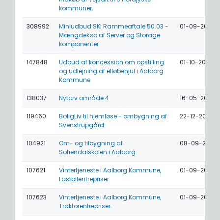
kommuner.
308992
Miniudbud SKI Rammeaftale 50.03 -
01-09-2024
Mængdekøb af Server og Storage
komponenter
147848
Udbud af koncession om opstilling
01-10-2023
og udlejning af elløbehjul i Aalborg
Kommune
138037
Nytorv område 4
16-05-2023
119460
BoligLiv til hjemløse - ombygning af
22-12-2022
Svenstrupgård
104921
Om- og tilbygning af
08-09-2022
Sofiendalskolen i Aalborg
107621
Vintertjeneste i Aalborg Kommune,
01-09-2022
Lastbilentrepriser
107623
Vintertjeneste i Aalborg Kommune,
01-09-2022
Traktorentrepriser