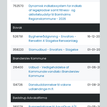
752570
Dynamisk indkøbssystem for indkøb
af legepladser samt fitness- og
aktivitetsudstyr til Bornholms
Regionskommune - 2026
Bovak
526791
Bygherrerådgivning - Envafors -
16-12-2025
Rensetrin 4 Slagelse Renseanlæg
358220
Slamudbud - Envafors - Slagelse
01-01-2025
Brønderslev Kommune
216400
Udbud - Vedligeholdelse af
01-06-2024
Kommunale vandløb i Brønderslev
Kommune
134726
Danskuddannelser til voksne
01-08-2023
udlændinge m.fl.
Bødstrup Advokatfirma
381079
Pumpestationer til AquaDjurs A/S
01-05-2025