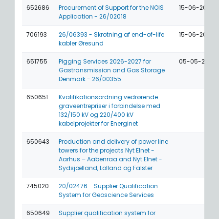
652686
Procurement of Support for the NOIS
15-06-2026
Application - 26/02018
706193
26/06393 - Skrotning af end-of-life
15-06-2026
kabler Øresund
651755
Pigging Services 2026-2027 for
05-05-2026
Gastransmission and Gas Storage
Denmark - 26/00355
650651
Kvalifikationsordning vedrørende
graveentrepriser i forbindelse med
132/150 kV og 220/400 kV
kabelprojekter for Energinet
650643
Production and delivery of power line
towers for the projects Nyt Elnet -
Aarhus – Aabenraa and Nyt Elnet -
Sydsjælland, Lolland og Falster
745020
20/02476 - Supplier Qualification
System for Geoscience Services
650649
Supplier qualification system for