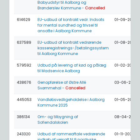
Babyudstyr til Aalborg og
Brønderslev Kommune -
Cancelled
614629
EU-udbud af kontrakt vedr. Indsats
01-09-2026
for mental sundhed og trivsel til
ansatte i Aalborg Kommune
637589
EU-udbud af kontrakt vedrørende
01-08-2026
kasseregistrerings-/betalingssystem
til Aalborg Kommune
579592
Udbud på levering af kød og pålæg
01-02-2026
til Madservice Aalborg
438676
Genopførelse af Østre Allé
03-06-2025
Svømmehal -
Cancelled
445053
Vandløbsvedligeholdelse i Aalborg
01-05-2025
Kommune 2025
386134
Om- og tilbygning af
08-04-2025
Sofiendalskolen
243320
Udbud af rammeaftale vedrørende
01-11-2024
indkøb af vejsalt til 9 nordjyske