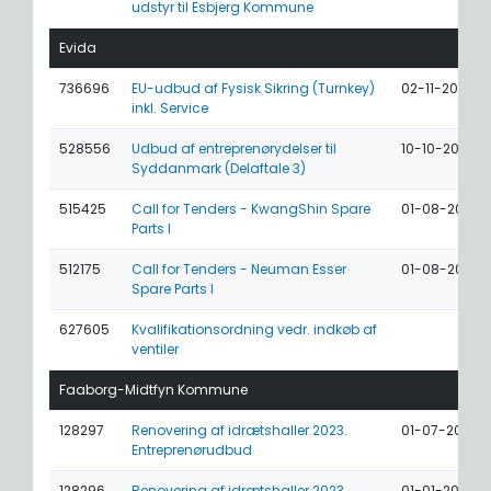
udstyr til Esbjerg Kommune
Evida
736696
EU-udbud af Fysisk Sikring (Turnkey)
02-11-2026
inkl. Service
528556
Udbud af entreprenørydelser til
10-10-2025
Syddanmark (Delaftale 3)
515425
Call for Tenders - KwangShin Spare
01-08-2025
Parts I
512175
Call for Tenders - Neuman Esser
01-08-2025
Spare Parts I
627605
Kvalifikationsordning vedr. indkøb af
ventiler
Faaborg-Midtfyn Kommune
128297
Renovering af idrætshaller 2023.
01-07-2023
Entreprenørudbud
128296
Renovering af idrætshaller 2023.
01-01-2023