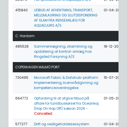
415840
UDBUD AF AFHENTNING, TRANSPORT,
01-04-2025
MELLEMLAGRING OG SLUTDISPONERING
AF SLAM FRA RENSEANLÆG FOR
AQUADJURS A/S
C. Hardam
485528
Sammenlægning, strømlining og
18-12-2025
opdatering af kontrol-anlæg hos
Ringsted Forsyning A/S
COPENHAGEN MALMÖ PORT
730495
Microsoft Fabric & Datahub-platform
15-07-2026
Implementering, licensrådgivning og
kompetenceoverdragelse
664772
Opfordring til at afgive tilbud på
01-05-2026
aftale for turistbuskørsel fra Oceankaj
(Hop On Hop Off) sæson 2026 -
Cancelled
577277
Drift og vedligeholdelsessystem
01-04-2026