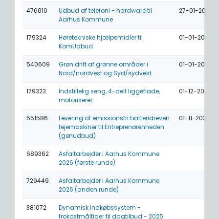
476010
Udbud af telefoni - hardware til
27-01-2026
Aarhus Kommune
179324
Høretekniske hjælpemidler til
01-01-2026
KomUdbud
540609
Grøn drift af grønne områder i
01-01-2026
Nord/nordvest og Syd/sydvest
179323
Indstillelig seng, 4-delt liggeflade,
01-12-2025
motoriseret
551586
Levering af emissionsfri batteridreven
01-11-2025
fejemaskiner til Entreprenørenheden
(genudbud)
689362
Asfaltarbejder i Aarhus Kommune
2026 (første runde)
729449
Asfaltarbejder i Aarhus Kommune
2026 (anden runde)
381072
Dynamisk indkøbssystem -
frokostmåltider til dagtilbud - 2025