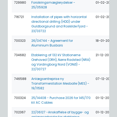
729980
Forsikringsmæglerydelser -
01-02-2027
25/05928
716721
Installation of pipes with horizontal
01-02-2027
directional drilling (HDD) under
Guldborgsund and Roskilde Fjord -
23/03722
700323
26/04744 - Agreement for
18-01-2027
Aluminium Busbars
734682
Etablering af 132 kV Stationerne
21-12-2026
Orehoved (ORH), Nørre Radsted (NRA)
og Vordingborg Nord (VONØ) -
22/00727
746588
Anlægsentreprise ny
07-12-2026
Transformerstation Mesballe (MES) -
19/11582
700324
25/14408 - Purchase 2026 for 145/170
01-12-2026
kV AC Cables
702367
22/06127 -Anskaffelse af bygge- og
01-12-2026
anlægsarbejder for etablering