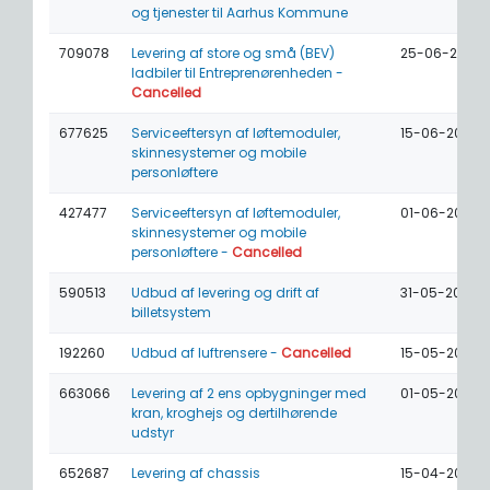
og tjenester til Aarhus Kommune
709078
Levering af store og små (BEV)
25-06-2026
ladbiler til Entreprenørenheden -
Cancelled
677625
Serviceeftersyn af løftemoduler,
15-06-2026
skinnesystemer og mobile
personløftere
427477
Serviceeftersyn af løftemoduler,
01-06-2026
skinnesystemer og mobile
personløftere -
Cancelled
590513
Udbud af levering og drift af
31-05-2026
billetsystem
192260
Udbud af luftrensere -
Cancelled
15-05-2026
663066
Levering af 2 ens opbygninger med
01-05-2026
kran, kroghejs og dertilhørende
udstyr
652687
Levering af chassis
15-04-2026