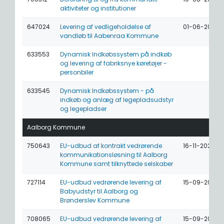
aktiviteter og institutioner
647024
Levering af vedligeholdelse af
01-06-2026
vandløb til Aabenraa Kommune
633553
Dynamisk Indkøbssystem på indkøb
og levering af fabriksnye køretøjer -
personbiler
633545
Dynamisk Indkøbssystem - på
indkøb og anlæg af legepladsudstyr
og legepladser
Aalborg Kommune
750643
EU-udbud af kontrakt vedrørende
16-11-2026
kommunikationsløsning til Aalborg
Kommune samt tilknyttede selskaber
727114
EU-udbud vedrørende levering af
15-09-2026
Babyudstyr til Aalborg og
Brønderslev Kommune
708065
EU-udbud vedrørende levering af
15-09-2026