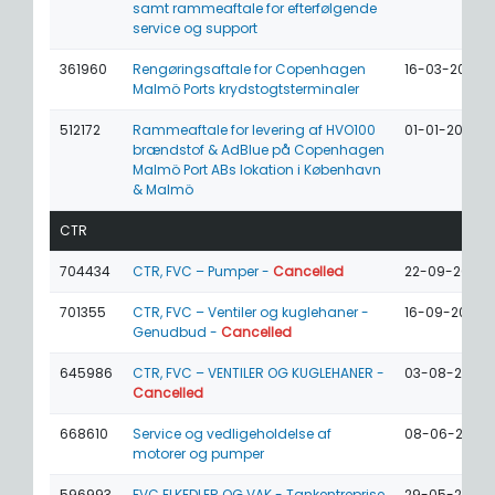
samt rammeaftale for efterfølgende
service og support
361960
Rengøringsaftale for Copenhagen
16-03-2026
Malmö Ports krydstogtsterminaler
512172
Rammeaftale for levering af HVO100
01-01-2026
brændstof & AdBlue på Copenhagen
Malmö Port ABs lokation i København
& Malmö
CTR
704434
CTR, FVC – Pumper -
Cancelled
22-09-2026
701355
CTR, FVC – Ventiler og kuglehaner -
16-09-2026
Genudbud -
Cancelled
645986
CTR, FVC – VENTILER OG KUGLEHANER -
03-08-2026
Cancelled
668610
Service og vedligeholdelse af
08-06-2026
motorer og pumper
596993
FVC ELKEDLER OG VAK - Tankentreprise
29-05-2026