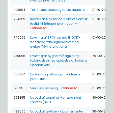
nyankomne flygtninge
423894
Toilet- badestole og badetaburetter
01-10-2026
704359
Indkøb af 4 akslet og 2 akslet elektrisk
01-10-2026
lastbil til Entreprenørenheden -
Cancelled
740096
Levering af SRO-løsning til OCIT-
01-10-2026
baserede trafiksignalanlæg og
øvrige ITS-installationer
720096
Levering af bygherrerådgivning i
29-09-2026
forbindelse med opførelse af Lisbjerg
Specialskole
650634
Urologi- og afføringsinkontinens
01-09-2026
produkter
193135
Vinduespudsning -
Cancelled
01-09-2026
653395
Udbud af Learning Management
30-06-2026
System (LMS)
483600
Udbud af telefoni - abonnementer
30-06-2026