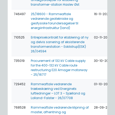
transformer-station Haslev Øst
746497
25/18600 - Rammeaftale
16-11-2026
vedrørende geotekniske og
geofysiske forundersøgelser til
energiinfrastruktur (land)
710525
Entreprisekontrakt for etablering af ny
02-11-2026
og delvis sanering af eksisterende
transformerstation - Eskilstrup(ESK)
26/04594
735019
Procurement of 132 kV Cable supply
30-10-2026
for the 400-132 kV Cable route
restructuring E20 Amager motorway
- 25/16717
729452
Rammeaftale vedrørende
01-10-2026
træbeskæring ved Energinets
luftledninger – LOT 3 – Sjælland og
Lolland-Falster - 26/07708
768528
Rammeaftale vedrørende klipning af
28-09-2026
master, afhentning og