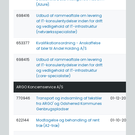
(Azure).
698416
Udbud af rammeaftale om levering
af IT-konsulentydelser inden for drift
og vedligehold af IT-infrastruktur
(netværksspecialister)
653377
Kvalifikationsordning - Anskaffelse
af biler til Andel Holding A/S
698415
Udbud af rammeaftale om levering
af IT-konsulentydelser inden for drift
og vedligehold af IT-infrastruktur
(core-specialister)
ARGO Koncernservice A/S
770946
Transport og indsamling af tekstiler
01-12-2026
fra ARGO' og Odsherred Kommunes
Genbrugspladser
622144
Modtagelse og behandling af rent
01-10-2026
træ (A2-træ)