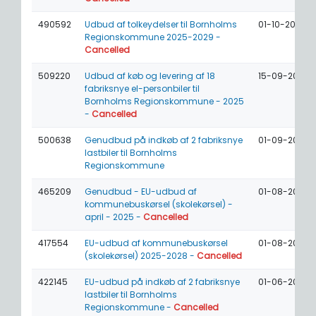
490592
Udbud af tolkeydelser til Bornholms
01-10-2025
Regionskommune 2025-2029 -
Cancelled
509220
Udbud af køb og levering af 18
15-09-2025
fabriksnye el-personbiler til
Bornholms Regionskommune - 2025
-
Cancelled
500638
Genudbud på indkøb af 2 fabriksnye
01-09-2025
lastbiler til Bornholms
Regionskommune
465209
Genudbud - EU-udbud af
01-08-2025
kommunebuskørsel (skolekørsel) -
april - 2025 -
Cancelled
417554
EU-udbud af kommunebuskørsel
01-08-2025
(skolekørsel) 2025-2028 -
Cancelled
422145
EU-udbud på indkøb af 2 fabriksnye
01-06-2025
lastbiler til Bornholms
Regionskommune -
Cancelled