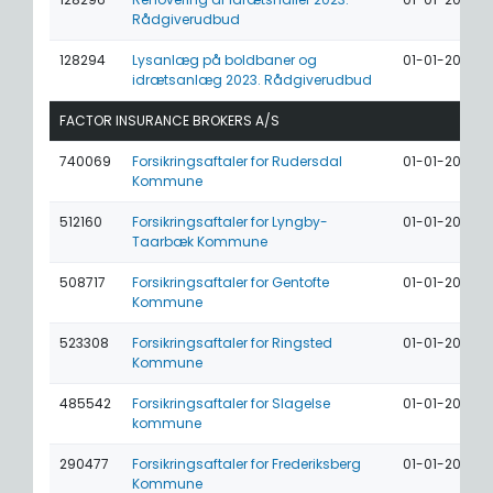
Rådgiverudbud
128294
Lysanlæg på boldbaner og
01-01-2023
idrætsanlæg 2023. Rådgiverudbud
FACTOR INSURANCE BROKERS A/S
740069
Forsikringsaftaler for Rudersdal
01-01-2027
Kommune
512160
Forsikringsaftaler for Lyngby-
01-01-2026
Taarbæk Kommune
508717
Forsikringsaftaler for Gentofte
01-01-2026
Kommune
523308
Forsikringsaftaler for Ringsted
01-01-2026
Kommune
485542
Forsikringsaftaler for Slagelse
01-01-2026
kommune
290477
Forsikringsaftaler for Frederiksberg
01-01-2025
Kommune