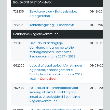
BOLIGKONTORET DANMARK
723235
Elevatorservice - Boligselskabet
01-12-2026
Nordsjælland
722516
Kontorrengøring - København
01-11-2026
Bornholms Regionskommune
730400
Genudbud af daglige
01-03-2027
bankforretninger og portefølje
management til Bornholms
Regionskommune 2027 - 2033
662200
Udbud af daglige bankforretninger
01-03-2027
og portefølje management til
Bornholms Regionskommune 2027 -
2033 -
Cancelled
752579
EU-udbud af Rammeaftale vedr.
01-01-2027
levering af drifts IT-kabling og IT-
installationsarbejde til Bornholms
Regionskommune