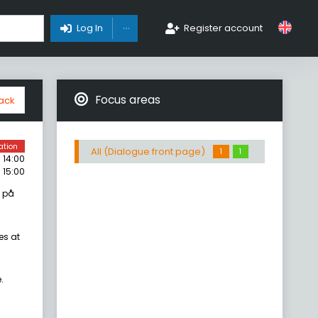
Toggle Dropdown
Log In
Register account
Focus areas
ack
ation
All (Dialogue front page)
1
1
 14:00
 15:00
e på
es at
.