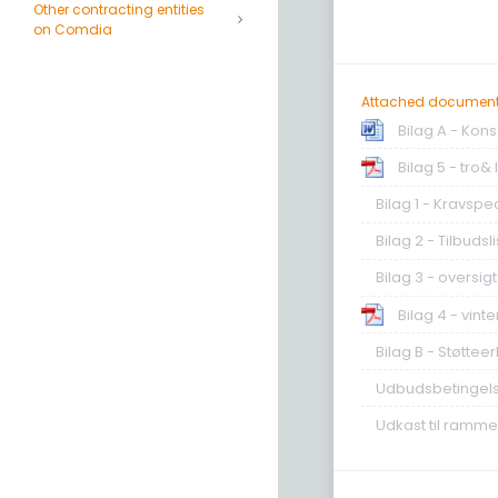
Other contracting entities
on Comdia
Attached documen
Bilag A - Kon
Bilag 5 - tro&
Bilag 1 - Kravspe
Bilag 2 - Tilbudsl
Bilag 3 - oversig
Bilag 4 - vint
Bilag B - Støtte
Udbudsbetingel
Udkast til ramm