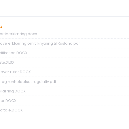
ts
sortieerklæring.docx
 love erklæring om tilknytning til Rusland.pdf
cifikation.DOCX
iste.XLSX
t over ruter.DOCX
er og renholdelsesregulativ.pdf
erklæring.DOCX
ser.DOCX
eaftale.DOCX