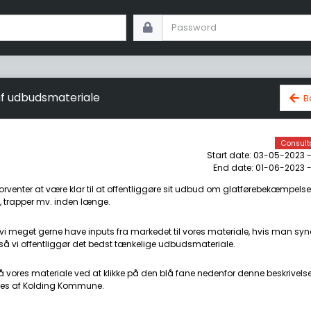
af udbudsmateriale
B
Consult
Start date: 03-05-2023 -
End date: 01-06-2023 -
venter at være klar til at offentliggøre sit udbud om glatførebekæmpels
 trapper mv. inden længe.
il vi meget gerne have inputs fra markedet til vores materiale, hvis man syn
 så vi offentliggør det bedst tænkelige udbudsmateriale.
 vores materiale ved at klikke på den blå fane nedenfor denne beskrivelse
 ses af Kolding Kommune.