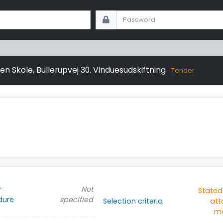
en Skole, Bullerupvej 30. Vinduesudskiftning
Tender
r
Not
Stated
dure
specified
Selection criteria
at
ma