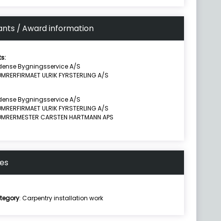
ants / Award information
ts:
dense Bygningsservice A/S
ØMRERFIRMAET ULRIK FYRSTERLING A/S
dense Bygningsservice A/S
ØMRERFIRMAET ULRIK FYRSTERLING A/S
ØMRERMESTER CARSTEN HARTMANN APS
nes
ategory
: Carpentry installation work