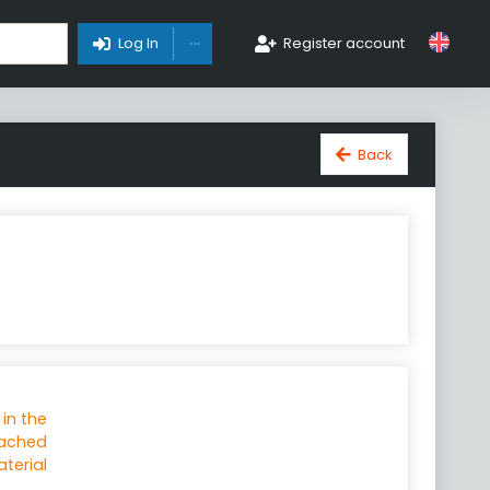
Toggle Dropdown
Log In
Register account
Back
 in the
tached
terial