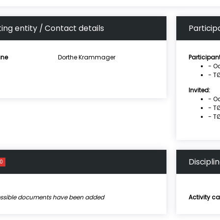
ing entity / Contact details
Particip
ne
Dorthe Krammager
Participan
- O
- T
Invited:
- O
- T
- T
Discipli
0
essible documents have been added
Activity c