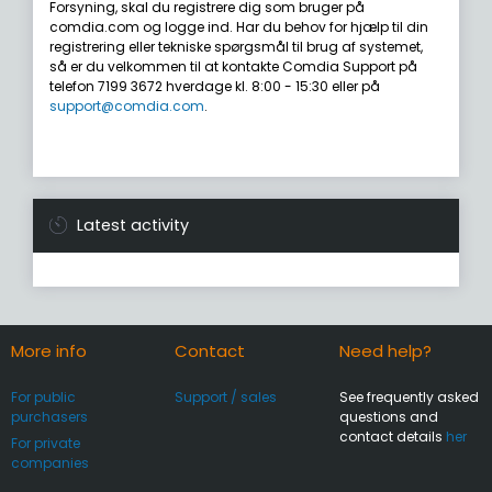
Forsyning, skal du registrere dig som bruger på
comdia.com og logge ind. Har du behov for hjælp til din
registrering eller tekniske spørgsmål til brug af systemet,
så er du velkommen til at kontakte Comdia Support på
telefon 7199 3672 hverdage kl. 8:00 - 15:30 eller på
support@comdia.com
.
Latest activity
More info
Contact
Need help?
For public
Support / sales
See frequently asked
purchasers
questions and
contact details
her
For private
companies