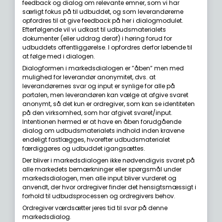
feedback og dialog om relevante emner, som vi har
særligt fokus på til udbuddet, og som leverandørerne
opfordres til at give feedback på her i dialogmodulet.
Efterfølgende vil vi udkast til udbudsmaterialets
dokumenter (eller uddrag deraf) i høring forud for
udbuddets offentliggørelse. I opfordres derfor løbende til
at følge med i dialogen.
Dialogformen i markedsdialogen er ”åben” men med
mulighed for leverandør anonymitet, dvs. at
leverandørernes svar og input er synlige for alle på
portalen, men leverandøren kan vælge at afgive svaret
anonymt, så det kun er ordregiver, som kan se identiteten
på den virksomhed, som har afgivet svaret/input.
Intentionen hermed er at have en åben forudgående
dialog om udbudsmaterialets indhold inden kravene
endeligt fastlægges, hvorefter udbudsmaterialet
færdiggøres og udbuddet igangsættes.
Der bliver i markedsdialogen ikke nødvendigvis svaret på
alle markedets bemærkninger eller spørgsmål under
markedsdialogen, men alle input bliver vurderet og
anvendt, der hvor ordregiver finder det hensigtsmæssigt i
forhold til udbudsprocessen og ordregivers behov.
Ordregiver værdsætter jeres tid til svar på denne
markedsdialog.