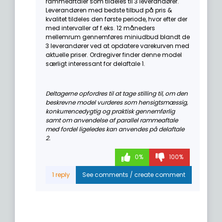
rammeaftaler som tildeles til 3 leverandører.
Leverandøren med bedste tilbud på pris &
kvalitet tildeles den første periode, hvor efter der
med intervaller af f.eks. 12 måneders
mellemrum gennemføres miniudbud blandt de
3 leverandører ved at opdatere varekurven med
aktuelle priser. Ordregiver finder denne model
særligt interessant for delaftale 1.
Deltagerne opfordres til at tage stilling til, om den
beskrevne model vurderes som hensigtsmæssig,
konkurrencedygtig og praktisk gennemførlig
samt om anvendelse af parallel rammeaftale
med fordel ligeledes kan anvendes på delaftale
2.
0%
100%