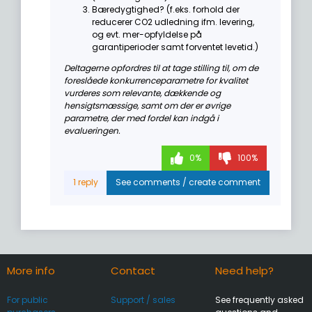
Bæredygtighed? (f.eks. forhold der
reducerer CO2 udledning ifm. levering,
og evt. mer-opfyldelse på
garantiperioder samt forventet levetid.)
Deltagerne opfordres til at tage stilling til, om de
foreslåede konkurrenceparametre for kvalitet
vurderes som relevante, dækkende og
hensigtsmæssige, samt om der er øvrige
parametre, der med fordel kan indgå i
evalueringen.
0%
100%
More info
Contact
Need help?
For public
Support / sales
See frequently asked