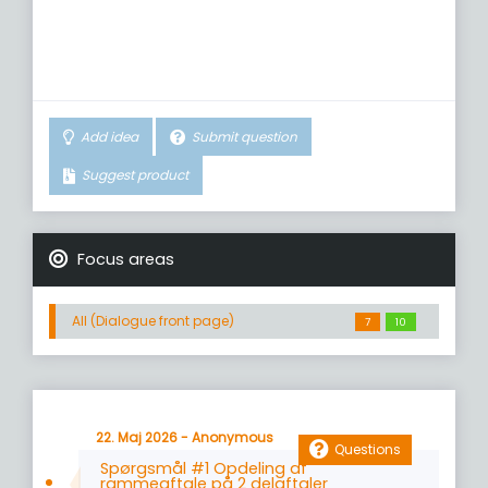
Add idea
Submit question
Suggest product
Focus areas
All (Dialogue front page)
7
10
22. Maj 2026 - Anonymous
Questions
Spørgsmål #1 Opdeling af
rammeaftale på 2 delaftaler