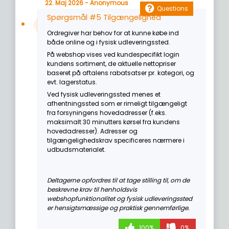
22. Maj 2026 - Anonymous
Questions
Spørgsmål #5 Tilgængelighed
Ordregiver har behov for at kunne købe ind
både online og i fysisk udleveringssted.
På webshop vises ved kundespecifikt login
kundens sortiment, de aktuelle nettopriser
baseret på aftalens rabatsatser pr. kategori, og
evt. lagerstatus.
Ved fysisk udleveringssted menes et
afhentningssted som er rimeligt tilgængeligt
fra forsyningens hovedadresser (f.eks.
maksimalt 30 minutters kørsel fra kundens
hovedadresser). Adresser og
tilgængelighedskrav specificeres nærmere i
udbudsmaterialet.
Deltagerne opfordres til at tage stilling til, om de
beskrevne krav til henholdsvis
webshopfunktionalitet og fysisk udleveringssted
er hensigtsmæssige og praktisk gennemførlige.
100%
0%