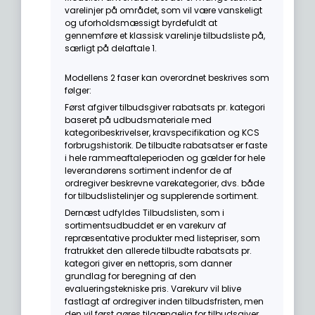
varelinjer på området, som vil være vanskeligt
og uforholdsmæssigt byrdefuldt at
gennemføre et klassisk varelinje tilbudsliste på,
særligt på delaftale 1.
Modellens 2 faser kan overordnet beskrives som
følger:
Først afgiver tilbudsgiver rabatsats pr. kategori
baseret på udbudsmateriale med
kategoribeskrivelser, kravspecifikation og KCS
forbrugshistorik. De tilbudte rabatsatser er faste
i hele rammeaftaleperioden og gælder for hele
leverandørens sortiment indenfor de af
ordregiver beskrevne varekategorier, dvs. både
for tilbudslistelinjer og supplerende sortiment.
Dernæst udfyldes Tilbudslisten, som i
sortimentsudbuddet er en varekurv af
repræsentative produkter med listepriser, som
fratrukket den allerede tilbudte rabatsats pr.
kategori giver en nettopris, som danner
grundlag for beregning af den
evalueringstekniske pris. Varekurv vil blive
fastlagt af ordregiver inden tilbudsfristen, men
den vil først gøres tilgængelig for tilbudsgiver