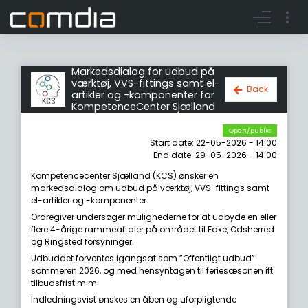
Register account
Go to login
Markedsdialog for udbud på
værktøj, VVS-fittings samt el-
Back
artikler og -komponenter for
KompetenceCenter Sjælland
Open/public
Start date: 22-05-2026 - 14:00
End date: 29-05-2026 - 14:00
Kompetencecenter Sjælland (KCS) ønsker en
markedsdialog om udbud på værktøj, VVS-fittings samt
el-artikler og -komponenter.
Ordregiver undersøger mulighederne for at udbyde en eller
flere 4-årige rammeaftaler på området til Faxe, Odsherred
og Ringsted forsyninger.
Udbuddet forventes igangsat som ”Offentligt udbud”
sommeren 2026, og med hensyntagen til feriesæsonen ift.
tilbudsfrist m.m.
Indledningsvist ønskes en åben og uforpligtende