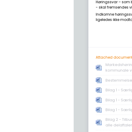
Høringssvar – som be
- skal fremsendes 
Indkomne høringssvar 
ligeledes ikke modt
Attached documen
Markedshørin
kommunale ve
Bestemmelser 
Bilag 1 - Særl
Bilag 1 - Særl
Bilag 1 - Særl
Bilag 2 - Til
alle delaftale