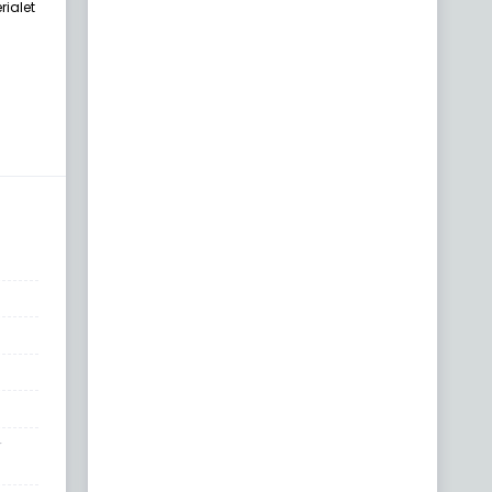
rialet
r