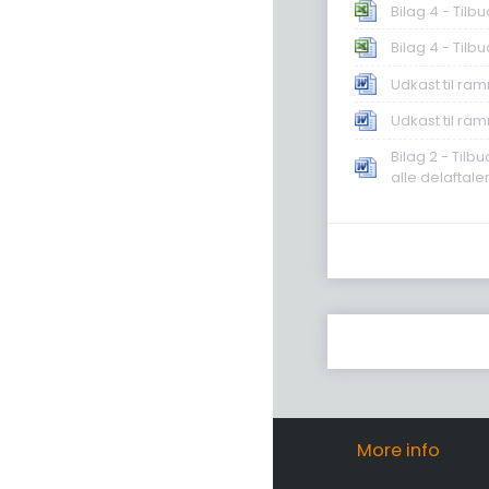
Bilag 4 - Tilb
Bilag 4 - Tilb
Udkast til ra
Udkast til ra
Bilag 2 - Til
alle delaftale
More info