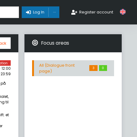
Toggle Dropdown
Log In
Register account
Focus areas
ack
ation
All (Dialogue front
3
0
 12:00
page)
 23:59
 på
alet,
g til
t. et
er