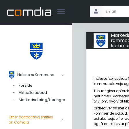
Markeds
rammeaf
kommuna
Halsnæs Kommune
Indkøbsfællesskab N
kommunale veje og a
Forside
Tilbudsgiver opford
Aktuelle udbud
herunder uklarheder 
Markedsdialog/Høringer
tvivl om, hvorvidt ti
Ordregiver ønsker de
kommende udbud. I
Other contracting entities
asfaltarbejder" er de
on Comdia
også ønsker svar på