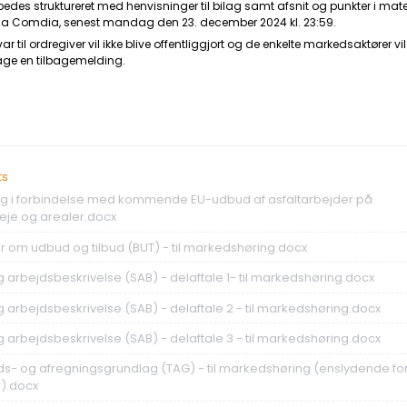
des struktureret med henvisninger til bilag samt afsnit og punkter i mate
via Comdia, senest mandag den 23. december 2024 kl. 23:59.
til ordregiver vil ikke blive offentliggjort og de enkelte markedsaktører vil
age en tilbagemelding.
ts
g i forbindelse med kommende EU-udbud af asfaltarbejder på
je og arealer.docx
om udbud og tilbud (BUT) - til markedshøring.docx
ig arbejdsbeskrivelse (SAB) - delaftale 1- til markedshøring.docx
ig arbejdsbeskrivelse (SAB) - delaftale 2 - til markedshøring.docx
ig arbejdsbeskrivelse (SAB) - delaftale 3 - til markedshøring.docx
buds- og afregningsgrundlag (TAG) - til markedshøring (enslydende fo
r).docx