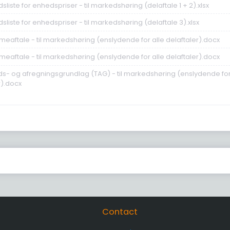
udsliste for enhedspriser - til markedshøring (delaftale 1 + 2).xlsx
udsliste for enhedspriser - til markedshøring (delaftale 3).xlsx
mmeaftale - til markedshøring (enslydende for alle delaftaler).docx
mmeaftale - til markedshøring (enslydende for alle delaftaler).docx
buds- og afregningsgrundlag (TAG) - til markedshøring (enslydende fo
r).docx
Contact