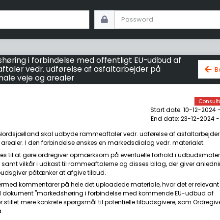
høring i forbindelse med offentligt EU-udbud af
taler vedr. udførelse af asfaltarbejder på
B
le veje og arealer
Consult
Start date: 10-12-2024 -
End date: 23-12-2024 -
ordsjælland skal udbyde rammeaftaler vedr. udførelse af asfaltarbejder
realer. I den forbindelse ønskes en markedsdialog vedr. materialet.
res til at gøre ordregiver opmærksom på eventuelle forhold i udbudsmateri
samt vilkår i udkast til rammeaftalerne og disses bilag, der giver anlednin
lbudsgiver påtænker at afgive tilbud.
rmed kommentarer på hele det uploadede materiale, hvor det er relevant if
 dokument "markedshøring i forbindelse med kommende EU-udbud af
r stillet mere konkrete spørgsmål til potentielle tilbudsgivere, som Ordregiv
.