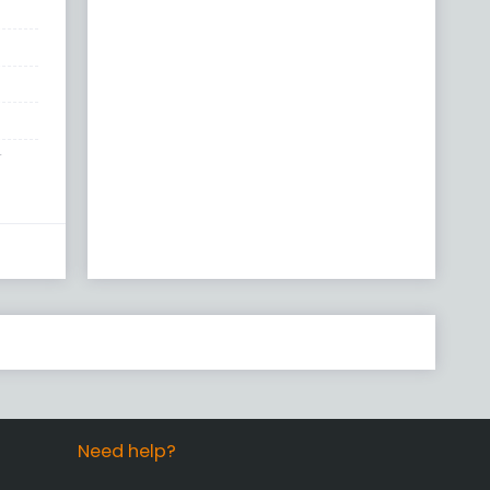
r
Need help?