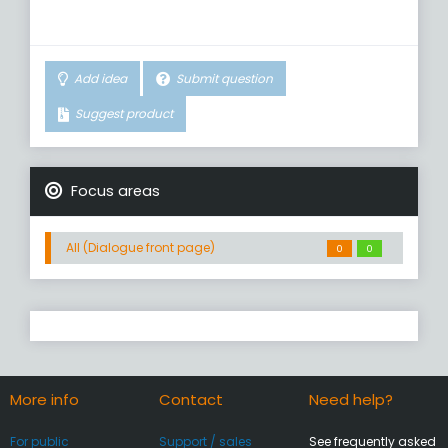
Add idea
Submit question
Suggest product
Focus areas
All (Dialogue front page)
0
0
More info
Contact
Need help?
For public
Support / sales
See frequently asked