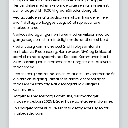
Tidspunkterne fordeles efter først til mølle-princippet.
Henvendelse med ønske om deltagelse skal ske senest
den 5. august kl. 16.00 til groan@fredensborg.dk.
Ved udvælgelse af tilbudsgivere vil der, hvis der er flere
end 4 deltagere, lægges vægt på at repræsentere
markedet bredt.
Markedsdialogen gennemføres med en virksomhed ad
gangen,og som et almindeligt møde rundt om et bord.
Fredensborg Kommune består af fire bysamfund i
henholdsvis Fredensborg, Humle-bæk, Nivå og Kokkedal,
samt et mindre bysamfund i Karlebo. Kommunen har i
2025 omkring 180 hjemmeboende borgere, der får leveret
madservice.
Fredensborg Kommune forventer, at der i de kommende år
vil være en stigning i antallet af ældre, der modtager
madservice som følge af demografiudviklingen i
kommunen.
Borgerne i Fredensborg Kommune, der modtager
madservice, bor i 2025 både i huse og etageejendomme.
En spørgeramme vil blive sendt til deltagerne i ugen før
markedsdialogen.