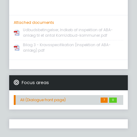
Attached documents
Udbudsbetingelser, Indkøb af inspektion af ABA-
anlæg til et antal KomUdbud-kommuner.pdf
Bilag 3 - Kravsspecifikation (Inspektion af ABA-
anlæg).pdf
Focus areas
All (Dialogue front page)
7
0