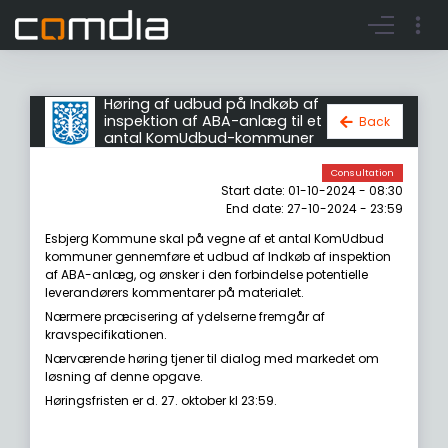
Register account
Go to login
Høring af udbud på Indkøb af
inspektion af ABA-anlæg til et
Back
antal KomUdbud-kommuner
Consultation
Start date: 01-10-2024 - 08:30
End date: 27-10-2024 - 23:59
Esbjerg Kommune skal på vegne af et antal KomUdbud
kommuner gennemføre et udbud af Indkøb af inspektion
af ABA-anlæg, og ønsker i den forbindelse potentielle
leverandørers kommentarer på materialet.
Nærmere præcisering af ydelserne fremgår af
kravspecifikationen.
Nærværende høring tjener til dialog med markedet om
løsning af denne opgave.
Høringsfristen er d. 27. oktober kl 23:59.