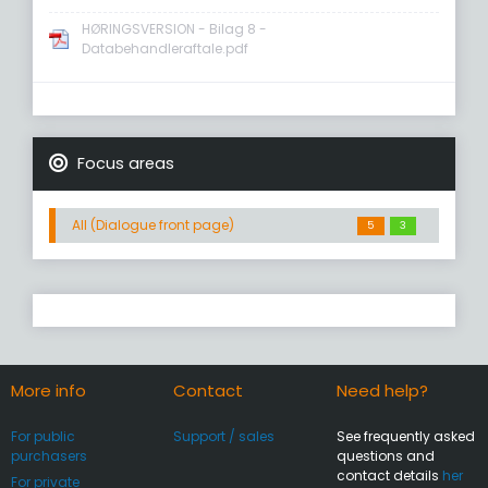
HØRINGSVERSION - Bilag 8 -
Databehandleraftale.pdf
Focus areas
All (Dialogue front page)
5
3
More info
Contact
Need help?
For public
Support / sales
See frequently asked
purchasers
questions and
contact details
her
For private