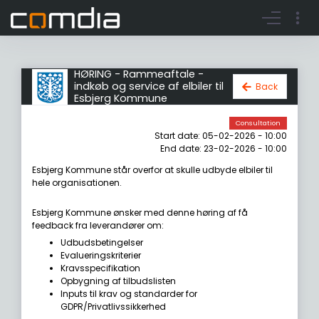
Register account
Go to login
HØRING - Rammeaftale -
indkøb og service af elbiler til
Back
Esbjerg Kommune
Consultation
Start date: 05-02-2026 - 10:00
End date: 23-02-2026 - 10:00
Esbjerg Kommune står overfor at skulle udbyde elbiler til
hele organisationen.
Esbjerg Kommune ønsker med denne høring af få
feedback fra leverandører om:
Udbudsbetingelser
Evalueringskriterier
Kravsspecifikation
Opbygning af tilbudslisten
Inputs til krav og standarder for
GDPR/Privatlivssikkerhed