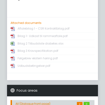
Attached documents
Aftalebilag 1 - CSR Kontraktbilag.pdf
Bilag 1- Udkast til rammeaftale.pdf
Bilag 2 Tilbudsliste diabetes.xlsx
Bilag 3 Kravspecifikation.pdf
Følgebrev ekstern høring.pdf
Udbudsbetingelser.pdf
Focus areas
All (Dialogue front page)
2
0