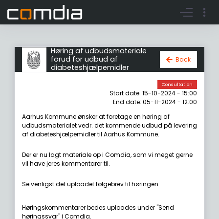
Register account
Go to login
Høring af udbudsmateriale
forud for udbud af
Back
diabeteshjælpemidler
Consultation
Start date: 15-10-2024 - 15:00
End date: 05-11-2024 - 12:00
Aarhus Kommune ønsker at foretage en høring af
udbudsmaterialet vedr. det kommende udbud på levering
af diabeteshjælpemidler til Aarhus Kommune.
Der er nu lagt materiale op i Comdia, som vi meget gerne
vil have jeres kommentarer til.
Se venligst det uploadet følgebrev til høringen.
Høringskommentarer bedes uploades under "Send
høringssvar" i Comdia.