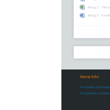
Bilag 2 - Tilbu
Bilag 3 - Kval
More info
For public purchase
For private compan