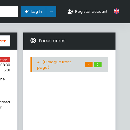
Toggle Dropdown
Log In
Register account
Focus areas
ack
ation
All (Dialogue front
4
0
 08:30
page)
 15:01
sne
ar med
r