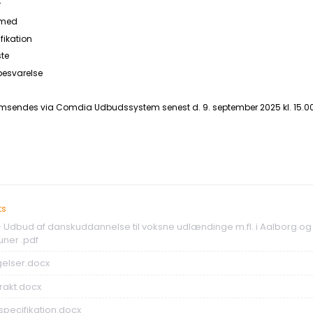
r
t med
fikation
ste
sbesvarelse
emsendes via Comdia Udbudssystem senest d. 9. september 2025 kl. 15.00
ts
 Udbud af danskuddannelse til voksne udlændinge m.fl. i Aalborg og
ner .pdf
elser.docx
trakt.docx
sspecifikation.docx