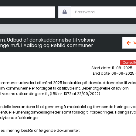
ifm. Udbud af danskuddannelse til voksne
B
nge m.fl. i Aalborg og Rebild Kommuner
Consult
Start date: 11-08-2025 -
End date: 09-09-2025 -
ommuner udbyder i efteråret 2025 kontrakter på danskuddannelse til vok
m kommunerne er forpligtet til at tilbyde iht. Bekendtgørelse af lov om
 voksne udlændinge m.fl., (LBK nr. 1372 af 22/09/2022).
tentielle leverandører til at gennemgå materialet og fremsende høringssv
tuelle uhensigtsmæssigheder samt forslag til forbedringer. Høringssva
dybende forklaringer.
es i høring, består af følgende dokumenter: