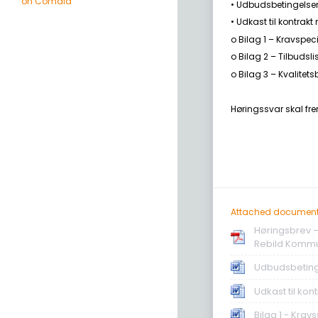
on Comdia
• Udbudsbetingelse
• Udkast til kontrak
o Bilag 1 – Kravspeci
o Bilag 2 – Tilbudsli
o Bilag 3 – Kvalitet
Høringssvar skal fr
Attached documen
Høringsbrev –
Rebild Kommu
Udbudsbeting
Udkast til kon
Bilag 1 - Krav