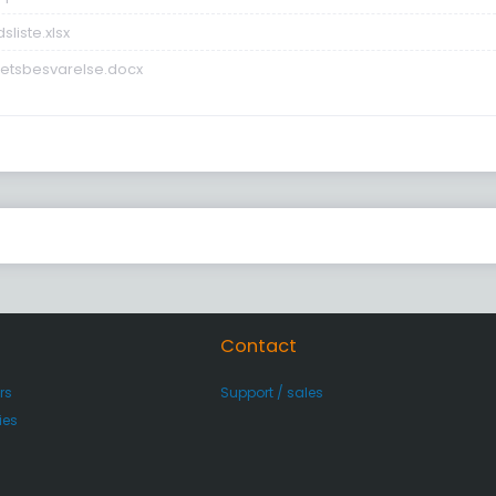
dsliste.xlsx
itetsbesvarelse.docx
Contact
rs
Support / sales
ies