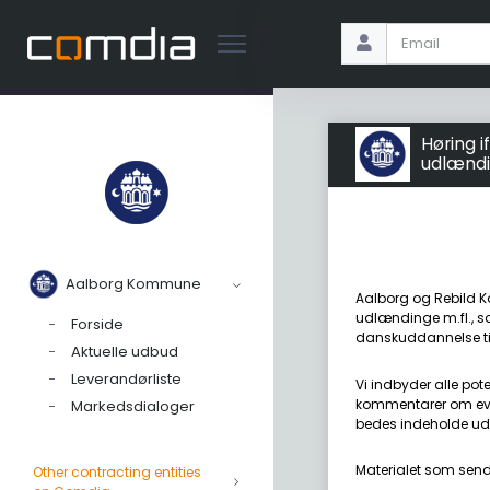
Høring 
udlændi
Aalborg Kommune
Aalborg og Rebild K
udlændinge m.fl., so
Forside
danskuddannelse til
Aktuelle udbud
Leverandørliste
Vi indbyder alle po
kommentarer om even
Markedsdialoger
bedes indeholde ud
Materialet som send
Other contracting entities